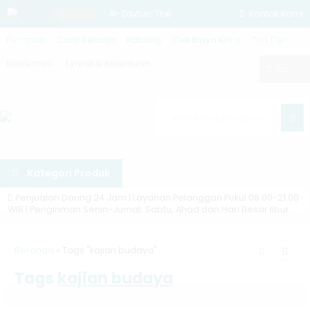
Al-Zaytun: The
Kontak Kami
HOT ITEM
Beranda
Cara Belanja
Katalog
Cek Biaya Kirim
Cek Resi
Whatsapp
Untold Stories
Member Area
Konfirmasi
Syarat & Ketentuan
Asy-Syamail
Rp
Al-
Muhammadiyah
Car
Rekonstruksi
Kategori Produk
Sistem
Penjualan Daring 24 Jam | Layanan Pelanggan Pukul 08.00-21.00
Peradilan
WIB | Pengiriman Senin-Jumat. Sabtu, Ahad dan Hari Besar libur
Diskon ❯
Semua buku didiskon mulai 10%
Pidana Tindak
Beranda
»
Tags "kajian budaya"
Asli ❯
Kami menjual buku asli, dari penerbit. Tidak menjual
Pidana
Tags
kajian budaya
buku bajakan, repro, kw atau ilegal lainnya
4 Musim Cinta
Pengiriman ❯
Pengiriman ke seluruh Indonesia, pengiriman