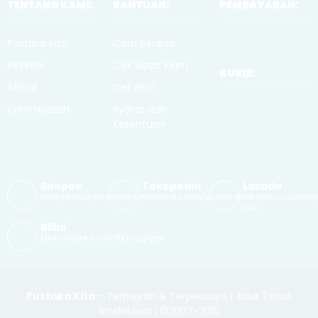
Nabi Saw
TENTANG KAMI:
BANTUAN:
PEMBAYARAN:
Pustaka Kita
Cara Belanja
Reseller
Cek Biaya Kirim
KURIR:
Afiliasi
Cek Resi
Kirim Naskah
Syarat dan
Ketentuan
Shopee
Tokopedia
Lazada
shopee.co.id/pustakakita
tokopedia.com/pustakakita
lazada.co.id/shop
kita
Blibli
blibli.onelink.me/GNtk/ivzqxypw
Pustaka Kita
- Termurah & Terpercaya | Jalur Tepat
Intelektual | ©2007-2015