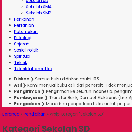
Sekolah SD
Sekolah SMA
Sekolah SMP
Perikanan
Pertanian
Peternakan
Psikologi
Sejarah
Sosial Politik
Spiritual
Teknik
Teknik Informatika
Diskon ❯
Semua buku didiskon mulai 10%
Asli ❯
Kami menjual buku asli, dari penerbit. Tidak menjual
Pengiriman ❯
Pengiriman ke seluruh Indonesia, pengirim
Pembayaran ❯
Transfer Bank, Dompet Elektronik (Link 
Pengadaan ❯
Menerima pengadaan buku untuk perpus
Beranda
»
Pendidikan
»
Arsip Kategori "Sekolah SD"
Kategori
Sekolah SD