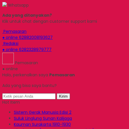
Whatsapp
Ada yang ditanyakan?
Klik untuk chat dengan customer support kami
Pemasaran
● online
62882008193627
Redaksi
● online
6282328979777
Pemasaran
● online
Halo, perkenalkan saya
Pemasaran
Ada yang bisa saya bantu?
Kirim
Hot Item
Sistem Gerak Manusia Edisi 2
Suluk Linglung Sunan Kalijaga
Kauman Surakarta 1910-1930