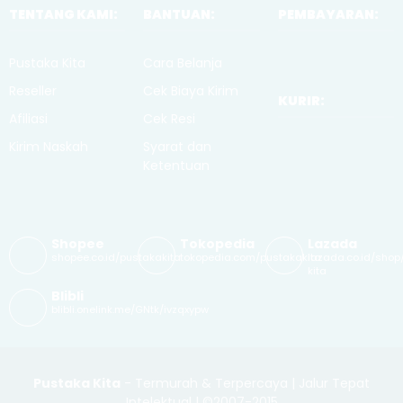
TENTANG KAMI:
BANTUAN:
PEMBAYARAN:
Pustaka Kita
Cara Belanja
Reseller
Cek Biaya Kirim
KURIR:
Afiliasi
Cek Resi
Kirim Naskah
Syarat dan
Ketentuan
Shopee
Tokopedia
Lazada
shopee.co.id/pustakakita
tokopedia.com/pustakakita
lazada.co.id/shop
kita
Blibli
blibli.onelink.me/GNtk/ivzqxypw
Pustaka Kita
- Termurah & Terpercaya | Jalur Tepat
Intelektual | ©2007-2015