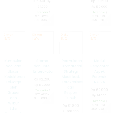
105.400
Rp 110.500
Panduan
Rp
124.000
Rp 130.000
Praktikum
Tersedia
/
Tersedia
/
978-623-
978-623-
359-096-9
359-528-5
Toksikologi
✚
✚
Klinik
Diskon
Diskon
Diskon
Diskon
15%
15%
15%
15%
Identitas:
Perspektif
Kumpulan
Stoma
Permukaan
Modul
Sosiologis
Soal dan
dan Fistel
Biomaterial:
Pengantar
Ulasan
Enterokutan
Strategi
Aspek
Kauman
Kedokteran
Modifikasi,
Forensik
Rp 112.200
Keluarga
Surakarta
Karakterisasi,
NAPZA
Rp 132.000
oleh
dan
Rp 62.900
Tersedia
/
1910-1930
Graber
Respon
978-623-
Rp 74.000
dan
Tubuh
359-038-9
✚
Tersedia
/
Wilbur
978-623-
Rp 91.800
Edisi
359-022-8
✚
Rp 108.000