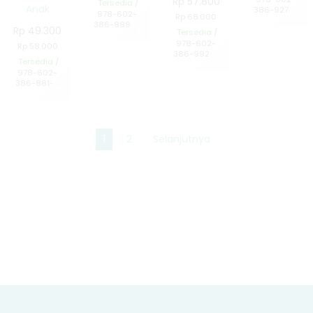
Rp 57.800
Tersedia
/
Anak
386-927-5
978-602-
✚
Rp 68.000
386-999-2
Rp 49.300
✚
Tersedia
/
978-602-
Rp 58.000
386-992-3
✚
Tersedia
/
978-602-
386-881-0
✚
1
2
Selanjutnya