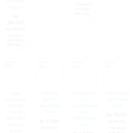
Keempat:
Tersedia
/
Bagian I
978-623-
359-024-2
Rp
✚
204.000
Rp 240.000
Tersedia
/
978-602-
386-863-6
✚
Diskon
Diskon
Diskon
Diskon
15%
15%
15%
15%
Diet
Fisiologi
Nutrigenomik
Farmakogno
Ketogenik:
Sistem
dan
Tumbuhan
Sebuah
Reproduksi
Nutrigenetik
Obat
Terapi
Pria
Bagi
Rp 76.500
Alternatif
Mahasiswa
Rp 57.800
Rp 90.000
Epilepsi
Gizi
Rp 68.000
Tersedia
/
pada
978-602-