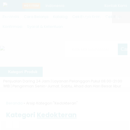
Indonesia
Kontak Kami
HOT ITEM
Beranda
Cara Belanja
Katalog
Cek Biaya Kirim
Cek Resi
Whatsapp
dan Rivalitas
Member Area
Rp
Konfirmasi
Syarat & Ketentuan
China,
Jepang, dan
Cari
India
Bajingan
Kategori Produk
Tengik, Luka
Penjualan Daring 24 Jam | Layanan Pelanggan Pukul 08.00-21.00
WIB | Pengiriman Senin-Jumat. Sabtu, Ahad dan Hari Besar libur
Socrates dan
Diskon ❯
Semua buku didiskon mulai 10%
Kisah-Kisah
Beranda
»
Arsip Kategori "Kedokteran"
Asli ❯
Kami menjual buku asli, dari penerbit. Tidak menjual
Lai
Kategori
Kedokteran
buku bajakan, repro, kw atau ilegal lainnya
Manajemen
Pengiriman ❯
Pengiriman ke seluruh Indonesia, pengiriman