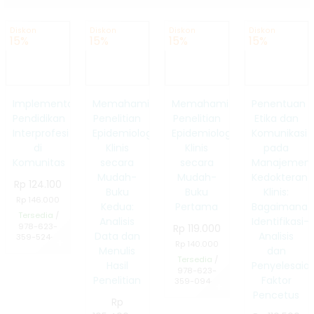
Bencana dan
ke luar negeri sila WA kami
Diskon
Diskon
Diskon
Diskon
Pembayaran ❯
Transfer Bank, Dompet Elektronik (Link Aja,
Kapabilitas
15%
15%
15%
15%
Dana, Go Pay, OVO)
Pemerintah
Pengadaan ❯
Menerima pengadaan buku untuk
Lokal
Implementasi
Memahami
Memahami
Penentuan
perpustakaan
Pendidikan
Penelitian
Penelitian
Etika dan
Traveling and
Interprofesi
Epidemiologi
Epidemiologi
Komunikasi
di
Klinis
Klinis
pada
Diary:
Komunitas
secara
secara
Manajemen
Mudah-
Mudah-
Kedokteran
Membaca
Rp 124.100
Buku
Buku
Klinis:
Rp 146.000
Tagore,
Kedua:
Pertama
Bagaimana
Tersedia
/
Analisis
Identifikasi-
978-623-
Rp 119.000
Raffles, dan
Data dan
Analisis
359-524-7
✚
Rp 140.000
Menulis
dan
Tersedia
/
Sejarah Lokal
Hasil
Penyelesaia
978-623-
Penelitian
Faktor
359-094-5
✚
di Indonesia
Pencetus
Rp