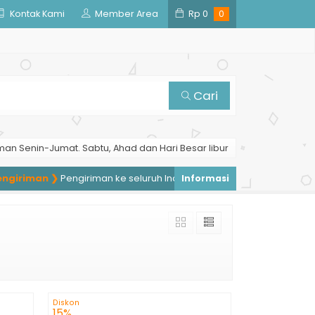
Kontak Kami
Member Area
Rp
0
0
Cari
man Senin-Jumat. Sabtu, Ahad dan Hari Besar libur
iriman ❯
Pengiriman ke seluruh Indonesia, pengiriman ke luar neger
Diskon
15%