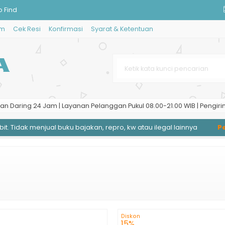
o Find
im
Cek Resi
Konfirmasi
Syarat & Ketentuan
n dalam Islam
Buah Durian Terolah Minimal
an Daring 24 Jam | Layanan Pelanggan Pukul 08.00-21.00 WIB | Pengiri
 Tidak menjual buku bajakan, repro, kw atau ilegal lainnya
Peng
gan Kromatografi Cair
Diskon
15%