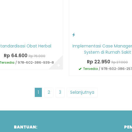
tandardisasi Obat Herbal
Implementasi Case Manag
System di Rumah Sakit
Rp 64.600
Rp 76.000
Rp 22.950
Rp 27.000
Tersedia
/ 978-602-386-939-8
✚
Tersedia
/ 978-602-386-25
1
2
3
Selanjutnya
BANTUAN:
PE