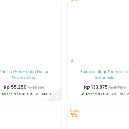
Prinsip Umum dan Dasar
Epidemiologi Zoonosis d
Farmakologi
Indonesia
Rp 55.250
Rp 133.875
Rp 65.000
Rp 157.500
Tersedia
/ 978-979-42-343-9
Tersedia
/ 979-420-794-2
✚
Diskon
15%