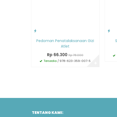
Pedoman Penatalaksanaan Gizi
S
Atlet
Rp 66.300
Rp 78.000
Tersedia
/ 978-623-359-007-5
✚
TENTANG KAMI: