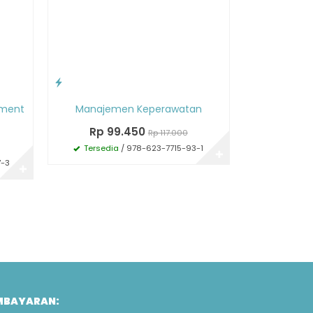
ement
Manajemen Keperawatan
Rp 99.450
Rp 117.000
Tersedia
/ 978-623-7715-93-1
✚
7-3
✚
MBAYARAN: