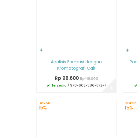
Analisis Farmasi dengan
Pan
Kromatografi Cair
Rp 98.600
Rp 116.000
Tersedia
/ 978-602-386-572-7
✚
Diskon
Diskon
15%
15%