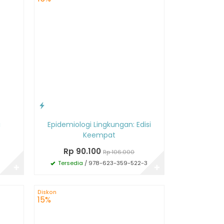
i
Epidemiologi Lingkungan: Edisi
Keempat
Rp 90.100
Rp 106.000
Tersedia
/ 978-623-359-522-3
✚
✚
Diskon
15%