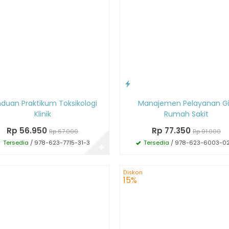
duan Praktikum Toksikologi
Manajemen Pelayanan Gi
Klinik
Rumah Sakit
Rp 56.950
Rp 77.350
Rp 67.000
Rp 91.000
Tersedia
/ 978-623-7715-31-3
Tersedia
/ 978-623-6003-0
✚
Diskon
15%