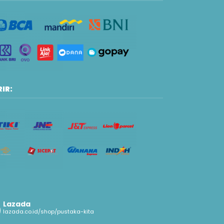
IR:
Lazada
lazada.co.id/shop/pustaka-kita