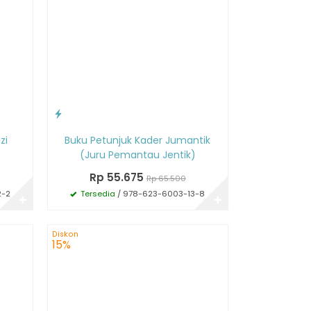
zi
Buku Petunjuk Kader Jumantik
(Juru Pemantau Jentik)
Rp 55.675
Rp 65.500
2-2
Tersedia
/ 978-623-6003-13-8
✚
✚
Diskon
15%