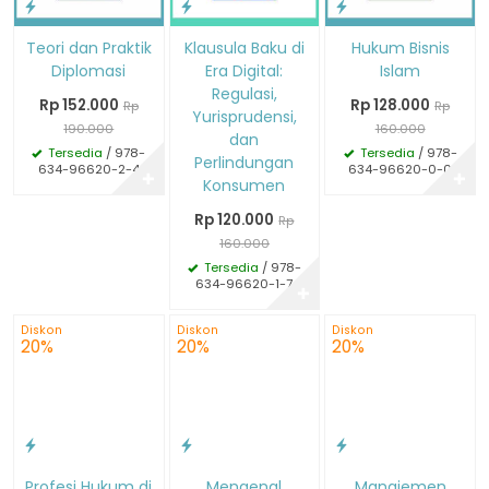
Teori dan Praktik
Klausula Baku di
Hukum Bisnis
Diplomasi
Era Digital:
Islam
Regulasi,
Rp 152.000
Rp 128.000
Rp
Rp
Yurisprudensi,
190.000
160.000
dan
Tersedia
/ 978-
Tersedia
/ 978-
Perlindungan
634-96620-2-4
634-96620-0-0
✚
✚
Konsumen
Rp 120.000
Rp
160.000
Tersedia
/ 978-
634-96620-1-7
✚
Diskon
Diskon
Diskon
20%
20%
20%
Profesi Hukum di
Mengenal
Manajemen