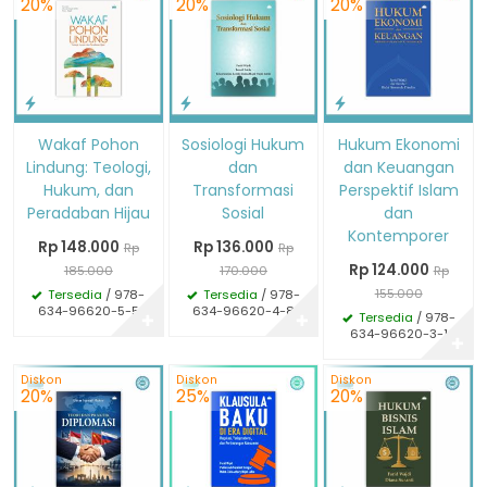
20%
20%
20%
Wakaf Pohon
Sosiologi Hukum
Hukum Ekonomi
Lindung: Teologi,
dan
dan Keuangan
Hukum, dan
Transformasi
Perspektif Islam
Peradaban Hijau
Sosial
dan
Kontemporer
Rp 148.000
Rp 136.000
Rp
Rp
Rp 124.000
185.000
170.000
Rp
155.000
Tersedia
/ 978-
Tersedia
/ 978-
634-96620-5-5
634-96620-4-8
Tersedia
/ 978-
✚
✚
634-96620-3-1
✚
Diskon
Diskon
Diskon
20%
25%
20%