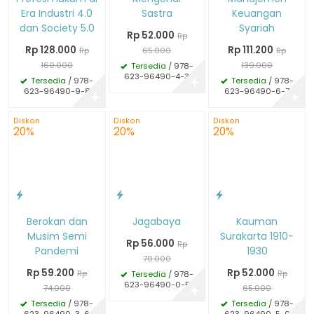
Era Industri 4.0
Sastra
Keuangan
dan Society 5.0
Syariah
Rp 52.000
Rp
Rp 128.000
Rp 111.200
Rp
65.000
Rp
160.000
139.000
Tersedia
/ 978-
623-96490-4-3
Tersedia
/ 978-
Tersedia
/ 978-
✚
623-96490-9-8
623-96490-6-7
✚
✚
Diskon
Diskon
Diskon
20%
20%
20%
Berokan dan
Jagabaya
Kauman
Musim Semi
Surakarta 1910-
Rp 56.000
Rp
Pandemi
1930
70.000
Rp 59.200
Rp 52.000
Rp
Rp
Tersedia
/ 978-
623-96490-0-5
74.000
65.000
✚
Tersedia
/ 978-
Tersedia
/ 978-
623-96490-3-6
623-96490-5-0