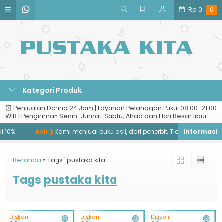
Rp
0
0
Kategori Produk
Penjualan Daring 24 Jam | Layanan Pelanggan Pukul 08.00-21.00
WIB | Pengiriman Senin-Jumat. Sabtu, Ahad dan Hari Besar libur
10%
Asli ❯
Kami menjual buku asli, dari penerbit. Tidak menjual buku
Beranda
»
Tags "pustaka kita"
Tags
pustaka kita
Diskon
Diskon
Diskon