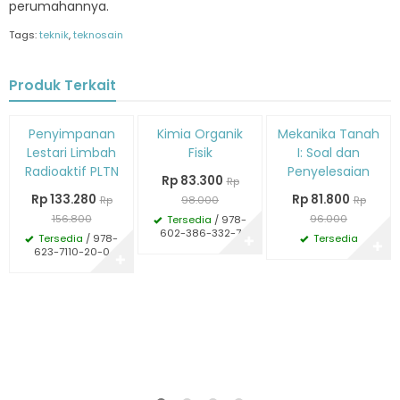
perumahannya.
Tags:
teknik
,
teknosain
Produk Terkait
Diskon
Diskon
Diskon
Penyimpanan
Kimia Organik
Mekanika Tanah
15%
15%
15%
Lestari Limbah
Fisik
I: Soal dan
Radioaktif PLTN
Penyelesaian
Rp 83.300
Rp
Rp 133.280
Rp 81.800
Rp
98.000
Rp
156.800
96.000
Tersedia
/ 978-
602-386-332-7
Tersedia
/ 978-
Tersedia
✚
✚
623-7110-20-0
✚