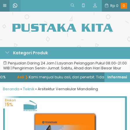
Rp
0
0
Kategori Produk
Penjualan Daring 24 Jam | Layanan Pelanggan Pukul 08.00-21.00
WIB | Pengiriman Senin-Jumat. Sabtu, Ahad dan Hari Besar libur
%
Asli ❯
Kami menjual buku asli, dari penerbit. Tidak menjual buku b
Beranda
»
Teknik
»
Arsitektur Vernakular Mandailing
Diskon
15%