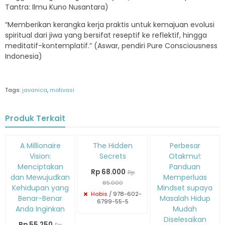
Tantra: Ilmu Kuno Nusantara)
“Memberikan kerangka kerja praktis untuk kemajuan evolusi
spiritual dari jiwa yang bersifat reseptif ke reflektif, hingga
meditatif-kontemplatif.” (Aswar, pendiri Pure Consciousness
Indonesia)
Tags:
javanica
,
motivasi
Produk Terkait
Diskon
Diskon
Diskon
A Millionaire
The Hidden
Perbesar
15%
20%
15%
Vision:
Secrets
Otakmu!:
Menciptakan
Panduan
Rp 68.000
Rp
dan Mewujudkan
Memperluas
85.000
Kehidupan yang
Mindset supaya
Habis
/ 978-602-
Benar-Benar
Masalah Hidup
6799-55-5
Anda Inginkan
Mudah
Diselesaikan
Rp 55.250
Rp