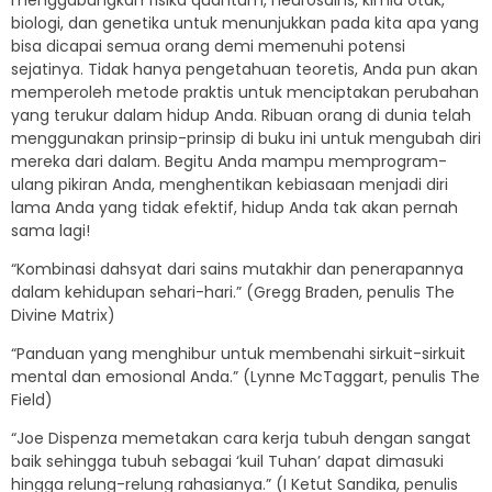
menggabungkan fisika quantum, neurosains, kimia otak,
biologi, dan genetika untuk menunjukkan pada kita apa yang
bisa dicapai semua orang demi memenuhi potensi
sejatinya. Tidak hanya pengetahuan teoretis, Anda pun akan
memperoleh metode praktis untuk menciptakan perubahan
yang terukur dalam hidup Anda. Ribuan orang di dunia telah
menggunakan prinsip-prinsip di buku ini untuk mengubah diri
mereka dari dalam. Begitu Anda mampu memprogram-
ulang pikiran Anda, menghentikan kebiasaan menjadi diri
lama Anda yang tidak efektif, hidup Anda tak akan pernah
sama lagi!
“Kombinasi dahsyat dari sains mutakhir dan penerapannya
dalam kehidupan sehari-hari.” (Gregg Braden, penulis The
Divine Matrix)
“Panduan yang menghibur untuk membenahi sirkuit-sirkuit
mental dan emosional Anda.” (Lynne McTaggart, penulis The
Field)
“Joe Dispenza memetakan cara kerja tubuh dengan sangat
baik sehingga tubuh sebagai ‘kuil Tuhan’ dapat dimasuki
hingga relung-relung rahasianya.” (I Ketut Sandika, penulis