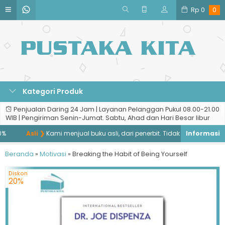
Rp
0
0
Kategori Produk
Penjualan Daring 24 Jam | Layanan Pelanggan Pukul 08.00-21.00
WIB | Pengiriman Senin-Jumat. Sabtu, Ahad dan Hari Besar libur
Asli ❯
Kami menjual buku asli, dari penerbit. Tidak menjual buku ba
Beranda
»
Motivasi
»
Breaking the Habit of Being Yourself
Diskon
20%