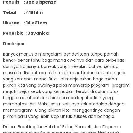
Penulis
:
Joe Dispenza
Tebal
:
416
hlm
Ukuran
: 1
4
x 2
1
cm
Penerbit
:
Javanica
Deskripsi
:
Banyak manusia mengalami penderitaan tanpa pernah
benar-benar tahu bagaimana awalnya dan cara terbebas
darinya. Ironisnya, banyak yang meyakini bahwa semua
masalah disebabkan oleh takdir genetik dan kekuatan gaib
yang semena-mena. Buku ini menjelaskan bagaimana
pikiran kita yang awalnya polos menyerap program-program
negatif sejak kecil, yang kemudian terakit di dalam otak
hingga membentuk kebiasaan dan kepribadian yang
membatasi-diri. Maka, satu-satunya solusi adalah dengan
memprogram-ulang pikiran kita, menggantinya dengan
pikiran baru yang lebih siap untuk sukses dan bahagia.
Dalam Breaking the Habit of Being Yourself, Joe Dispenza