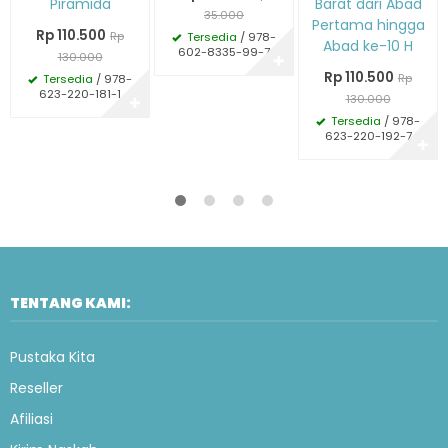
Piramida
Barat dari Abad
35.000
Pertama hingga
Rp 110.500
Rp
Tersedia
/ 978-
Abad ke-10 H
602-8335-99-7
130.000
✚
Rp 110.500
Rp
Tersedia
/ 978-
623-220-181-1
130.000
✚
Tersedia
/ 978-
623-220-192-7
✚
TENTANG KAMI:
Pustaka Kita
Reseller
Afiliasi