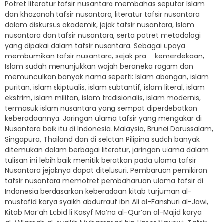
Potret literatur tafsir nusantara membahas seputar Islam
dan khazanah tafsir nusantara, literatur tafsir nusantara
dalam diskursus akademik, jejak tafsir nusantara, Islam
nusantara dan tafsir nusantara, serta potret metodologi
yang dipakai dalam tafsir nusantara. Sebagai upaya
membumikan tafsir nusantara, sejak pra – kemerdekaan,
Islam sudah menunjukkan wajah beraneka ragam dan
memunculkan banyak nama seperti: Islam abangan, islam
puritan, islam skiptualis, islam subtantif, islam literal, islam
ekstrim, islam militan, islam tradisionalis, islam modernis,
termasuk islam nusantara yang sempat diperdebatkan
keberadaannya. Jaringan ulama tafsir yang mengakar di
Nusantara baik itu di Indonesia, Malaysia, Brunei Darussalam,
Singapura, Thailand dan di selatan Pilipina sudah banyak
ditemukan dalam berbagai literatur, jaringan ulama dalam
tulisan ini lebih baik menitik beratkan pada ulama tafsir
Nusantara jejaknya dapat ditelusuri. Pembaruan pemikiran
tafsir nusantara memotret pembaharuan ulama tafsir di
Indonesia berdasarkan keberadaan kitab turjuman al-
mustafid karya syaikh abdurrauf ibn Ali al-Fanshuri al-Jawi,
Kitab Mar’ah Labid li Kasyf Ma’na al-Qur’an al-Majid karya