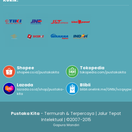
KURIR:
Shopee
Tokopedia
shopee.co.id/pustakakita
tokopedia.com/pustakakita
Lazada
Blibli
lazada.co.id/shop/pustaka-
blibli.onelink.me/GNtk/ivzqxypw
kita
Pustaka Kita
- Termurah & Terpercaya | Jalur Tepat
Intelektual | ©2007-2015
Gapura Mandiri