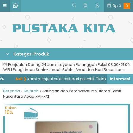
Rp
0
0
Kategori Produk
Penjualan Daring 24 Jam | Layanan Pelanggan Pukul 08.00-21.00
WIB | Pengiriman Senin-Jumat. Sabtu, Ahad dan Hari Besar libur
Asli ❯
Kami menjual buku asli, dari penerbit. Tidak menjual buku baj
Beranda
»
Sejarah
»
Jaringan dan Pembaharuan Ulama Tafsir
Nusantara Abad XVI-XXI
Diskon
15%