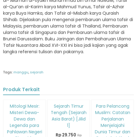
al-‘Allamah al-syaikh Muhammad bin Umar Nawawi, Tafsir
al-Qur’an al-Karim karya Mahmud Yunus, Tafsir al-Azhar
karya Buya Hamka, dan Tafsir al-Misbah karya Quraish
Shihab. Dijelaskan pula mengenai pembaruan ulama tafsir di
Malaysia, pembaruan ulama tafsir di Thailand, Pembaruan
ulama tafsir di Singapura dan Pembaruan ulama tafsir di
Brunei Darussalam. Buku Jaringan dan Pembaharuan Ulama
Tafsir Nusantara Abad XVI-XXI ini bisa jadi kajian yang agak
langka referensi tulisan dan pakarnya.
Tags:
manggu
,
sejarah
Produk Terkait
Diskon
Diskon
Diskon
Mitologi Mesir:
Sejarah Timur
Para Pelancong
15%
15%
15%
Misteri Dewa-
Tengah (Sejarah
Muslim: Catatan
Dewa dan
Asia Barat) [Jilid
Perjalanan
Legenda para
1]
Menjelajahi
Pahlawan Negeri
Dunia Timur dan
Rp 29.750
Rp