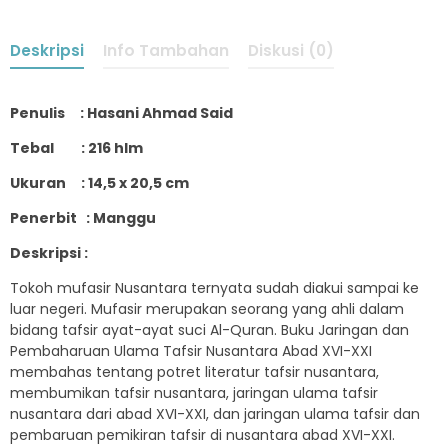
Deskripsi
Info Tambahan
Diskusi (0)
Penulis : Hasani Ahmad Said
Tebal : 216 hlm
Ukuran : 14,5 x 20,5 cm
Penerbit : Manggu
Deskripsi :
Tokoh mufasir Nusantara ternyata sudah diakui sampai ke
luar negeri. Mufasir merupakan seorang yang ahli dalam
bidang tafsir ayat-ayat suci Al-Quran. Buku Jaringan dan
Pembaharuan Ulama Tafsir Nusantara Abad XVI-XXI
membahas tentang potret literatur tafsir nusantara,
membumikan tafsir nusantara, jaringan ulama tafsir
nusantara dari abad XVI-XXI, dan jaringan ulama tafsir dan
pembaruan pemikiran tafsir di nusantara abad XVI-XXI.