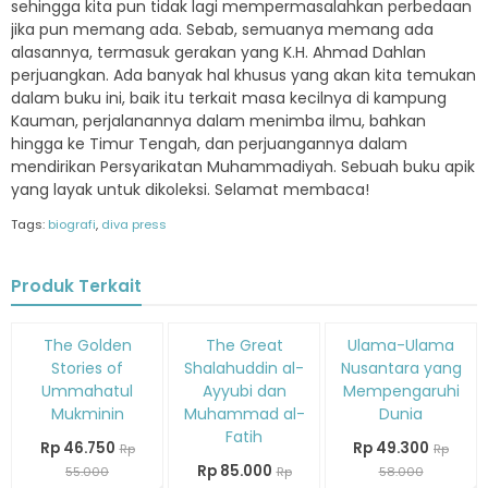
sehingga kita pun tidak lagi mempermasalahkan perbedaan
jika pun memang ada. Sebab, semuanya memang ada
alasannya, termasuk gerakan yang K.H. Ahmad Dahlan
perjuangkan. Ada banyak hal khusus yang akan kita temukan
dalam buku ini, baik itu terkait masa kecilnya di kampung
Kauman, perjalanannya dalam menimba ilmu, bahkan
hingga ke Timur Tengah, dan perjuangannya dalam
mendirikan Persyarikatan Muhammadiyah. Sebuah buku apik
yang layak untuk dikoleksi. Selamat membaca!
Tags:
biografi
,
diva press
Produk Terkait
Diskon
Diskon
Diskon
The Golden
The Great
Ulama-Ulama
15%
15%
15%
Stories of
Shalahuddin al-
Nusantara yang
Ummahatul
Ayyubi dan
Mempengaruhi
Mukminin
Muhammad al-
Dunia
Fatih
Rp 46.750
Rp 49.300
Rp
Rp
Rp 85.000
55.000
Rp
58.000