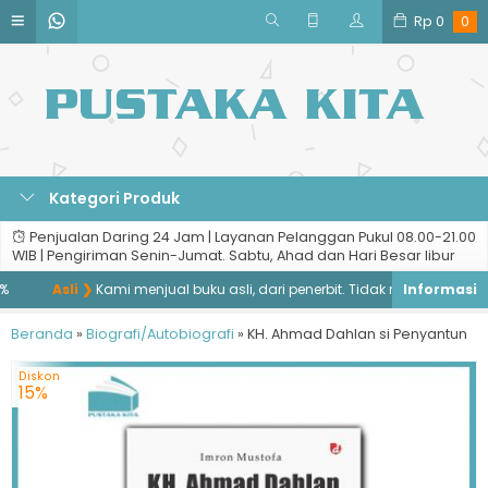
Rp
0
0
Kategori Produk
Penjualan Daring 24 Jam | Layanan Pelanggan Pukul 08.00-21.00
WIB | Pengiriman Senin-Jumat. Sabtu, Ahad dan Hari Besar libur
Asli ❯
Kami menjual buku asli, dari penerbit. Tidak menjual buku baj
Beranda
»
Biografi/Autobiografi
»
KH. Ahmad Dahlan si Penyantun
Diskon
15%