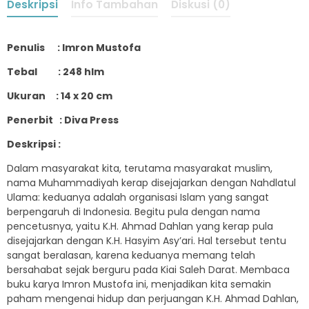
Deskripsi
Info Tambahan
Diskusi (0)
Penulis : Imron Mustofa
Tebal : 248 hlm
Ukuran : 14 x 20 cm
Penerbit : Diva Press
Deskripsi :
Dalam masyarakat kita, terutama masyarakat muslim,
nama Muhammadiyah kerap disejajarkan dengan Nahdlatul
Ulama: keduanya adalah organisasi Islam yang sangat
berpengaruh di Indonesia. Begitu pula dengan nama
pencetusnya, yaitu K.H. Ahmad Dahlan yang kerap pula
disejajarkan dengan K.H. Hasyim Asy’ari. Hal tersebut tentu
sangat beralasan, karena keduanya memang telah
bersahabat sejak berguru pada Kiai Saleh Darat. Membaca
buku karya Imron Mustofa ini, menjadikan kita semakin
paham mengenai hidup dan perjuangan K.H. Ahmad Dahlan,