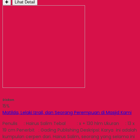
✚
Lihat Detail
Diskon
15%
Matilda, Lelaki Izrail, dan Seorang Perempuan di Masjid Kami
Penulis : Hairus Salim Tebal : x + 130 hlm Ukuran : 13 x
19 cm Penerbit : Gading Publishing Deskripsi: Karya ini adalah
kumpulan cerpen dari. Hairus Salim, seorang yang selama ini