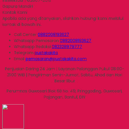
Intelektual | ©2007-2015
Gapura Mandiri
Kontak Kami
Apabila ada yang ditanyakan, silahkan hubungi kami melalui
kontak di bawah ini.
Call Center
0882008193627
Whatsapp
Pemasaran
0882008193627
Whatsapp
Redaksi
082328979777
Telegram
pustakakita
Email
pemasaran@pustakakita.com
Penjualan Daring 24 Jam | Layanan Pelanggan Pukul 08.00-
21.00 WIB | Pengiriman Senin-Jumat. Sabtu, Ahad dan Hari
Besar libur
Perumnas Guwosari Blok 6B No. 49, Pringgading, Guwosari,
Pajangan, Bantul, DIY