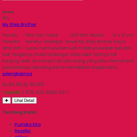
Diskon
15%
My Step Brother
Penulis : Niha Osh Tebal : 340 hlm Ukuran : 14 x 21 cm
Penerbit : Reneluv Deskripsi : Novel My Step Brother Karya
Niha Osh– Lucas memukul kemudi mobilnya berkali-kali dan
isak tangisnya mulai terdengar. Rasa sakit hatinya tak
kunjung reda. Ia merasa tak ada orang yang bisa memahami
perasaannya. Berulang kali ia memikirkan bagaimana…
selengkapnya
Rp 84.150
Rp 99.000
Tersedia
/ 978-623-6083-03-1
✚
Lihat Detail
Tentang Kami:
Pustaka Kita
Reseller