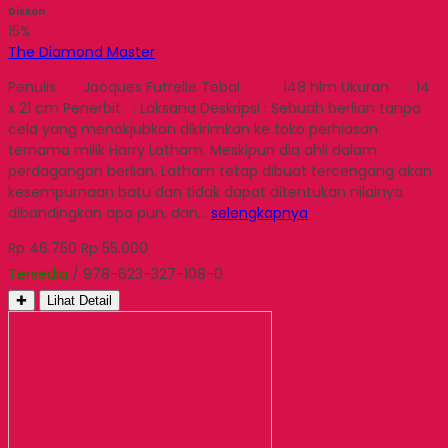
Diskon
15%
The Diamond Master
Penulis : Jacques Futrelle Tebal : 148 hlm Ukuran : 14
x 21 cm Penerbit : Laksana Deskripsi : Sebuah berlian tanpa
cela yang menakjubkan dikirimkan ke toko perhiasan
ternama milik Harry Latham. Meskipun dia ahli dalam
perdagangan berlian, Latham tetap dibuat tercengang akan
kesempurnaan batu dan tidak dapat ditentukan nilainya
dibandingkan apa pun, dan…
selengkapnya
Rp 46.750
Rp 55.000
Tersedia
/ 978-623-327-108-0
✚
Lihat Detail