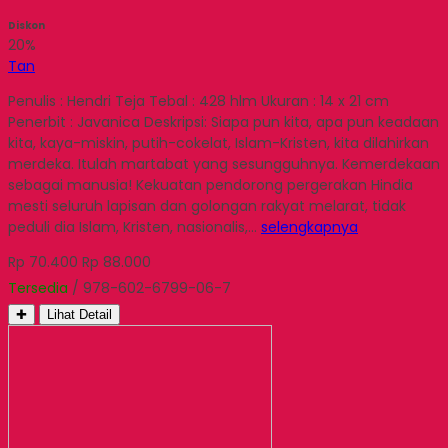
Diskon
20%
Tan
Penulis : Hendri Teja Tebal : 428 hlm Ukuran : 14 x 21 cm
Penerbit : Javanica Deskripsi: Siapa pun kita, apa pun keadaan
kita, kaya-miskin, putih-cokelat, Islam-Kristen, kita dilahirkan
merdeka. Itulah martabat yang sesungguhnya. Kemerdekaan
sebagai manusia! Kekuatan pendorong pergerakan Hindia
mesti seluruh lapisan dan golongan rakyat melarat, tidak
peduli dia Islam, Kristen, nasionalis,…
selengkapnya
Rp 70.400
Rp 88.000
Tersedia
/ 978-602-6799-06-7
✚
Lihat Detail