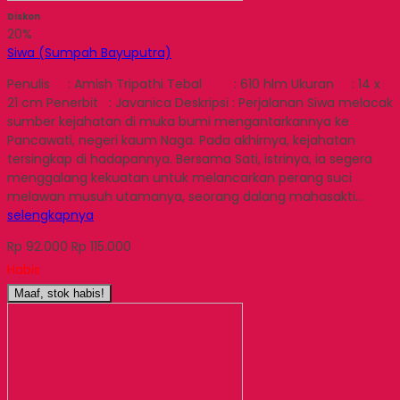
Diskon
20%
Siwa (Sumpah Bayuputra)
Penulis : Amish Tripathi Tebal : 610 hlm Ukuran : 14 x
21 cm Penerbit : Javanica Deskripsi : Perjalanan Siwa melacak
sumber kejahatan di muka bumi mengantarkannya ke
Pancawati, negeri kaum Naga. Pada akhirnya, kejahatan
tersingkap di hadapannya. Bersama Sati, istrinya, ia segera
menggalang kekuatan untuk melancarkan perang suci
melawan musuh utamanya, seorang dalang mahasakti…
selengkapnya
Rp 92.000
Rp 115.000
Habis
Maaf, stok habis!