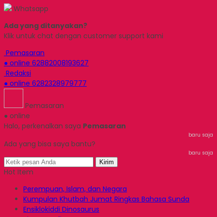
Whatsapp
Ada yang ditanyakan?
Klik untuk chat dengan customer support kami
Pemasaran
● online
62882008193627
Redaksi
● online
6282328979777
Pemasaran
● online
Halo, perkenalkan saya
Pemasaran
baru saja
Ada yang bisa saya bantu?
baru saja
Kirim
Hot Item
Perempuan, Islam, dan Negara
Kumpulan Khutbah Jumat Ringkas Bahasa Sunda
Ensiklokiddi Dinosaurus