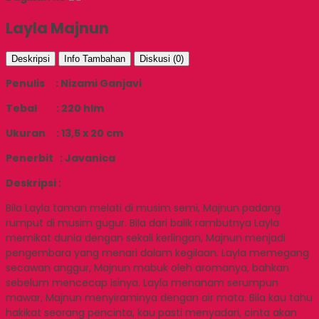
Layla Majnun
Deskripsi
Info Tambahan
Diskusi (0)
Penulis : Nizami Ganjavi
Tebal : 220 hlm
Ukuran : 13,5 x 20 cm
Penerbit : Javanica
Deskripsi :
Bila Layla taman melati di musim semi, Majnun padang
rumput di musim gugur. Bila dari balik rambutnya Layla
memikat dunia dengan sekali kerlingan, Majnun menjadi
pengembara yang menari dalam kegilaan. Layla memegang
secawan anggur, Majnun mabuk oleh aromanya, bahkan
sebelum mencecap isinya. Layla menanam serumpun
mawar, Majnun menyiraminya dengan air mata. Bila kau tahu
hakikat seorang pencinta, kau pasti menyadari, cinta akan