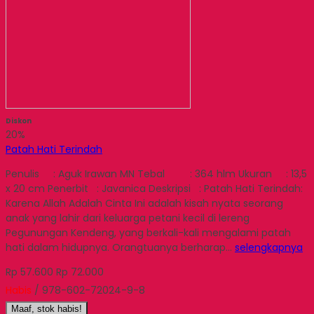
Diskon
20%
Patah Hati Terindah
Penulis : Aguk Irawan MN Tebal : 364 hlm Ukuran : 13,5
x 20 cm Penerbit : Javanica Deskripsi : Patah Hati Terindah:
Karena Allah Adalah Cinta Ini adalah kisah nyata seorang
anak yang lahir dari keluarga petani kecil di lereng
Pegunungan Kendeng, yang berkali-kali mengalami patah
hati dalam hidupnya. Orangtuanya berharap…
selengkapnya
Rp 57.600
Rp 72.000
Habis
/ 978-602-72024-9-8
Maaf, stok habis!