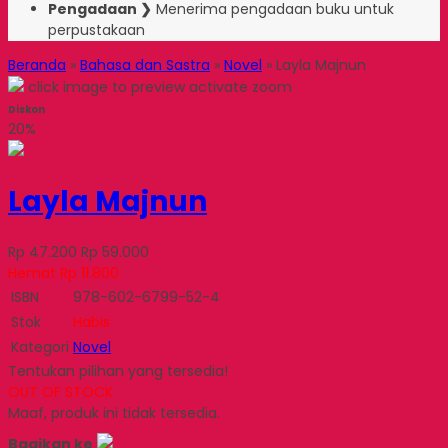
Pengadaan ❯
Menerima pengadaan buku untuk
perpustakaan
Beranda
»
Bahasa dan Sastra
»
Novel
»
Layla Majnun
click image to preview
activate zoom
Diskon
20%
Layla Majnun
Rp 47.200
Rp 59.000
Hemat Rp 11.800
ISBN
978-602-6799-52-4
Stok
Habis
Kategori
Novel
Tentukan pilihan yang tersedia!
OUT OF STOCK
Maaf, produk ini tidak tersedia.
Bagikan ke