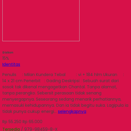
Diskon
15%
Identitas
Penulis : Milan Kundera Tebal : vi + 184 hlm Ukuran :
14 x 21 cm Penerbit : Gading Deskripsi : Sebuah surat dari
sosok tak dikenal mengagetkan Chantal. Tanpa alamat,
tanpa perangko. Sebersit perasaan tidak senang
menyergapnya. Seseorang sedang menarik perhatiannya,
memasuki kehidupannya. Dan ia tidak begitu suka. Lagipula ia
tidak punya cukup energi…
selengkapnya
Rp 55.250
Rp 65.000
Tersedia
/ 979-98459-8-X