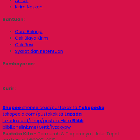
Afiliasi
Kirim Naskah
Bantuan:
Cara Belanja
Cek Biaya Kirim
Cek Resi
Syarat dan Ketentuan
Pembayaran:
Kurir:
Shopee
shopee.co.id/pustakakita
Tokopedia
tokopedia.com/pustakakita
Lazada
lazada.co.id/shop/pustaka-kita
Blibli
blibli.onelink.me/GNtk/ivzqxypw
Pustaka Kita
- Termurah & Terpercaya | Jalur Tepat