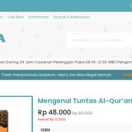
im
Cek Resi
Konfirmasi
Syarat & Ketentuan
21
 Kapal
kringan
an Daring 24 Jam | Layanan Pelanggan Pukul 08.00-21.00 WIB | Pengiri
idak menjual buku bajakan, repro, kw atau ilegal lainnya
Pengir
ngelolaan Lahan Rawa
asa Indonesia
Mengenal Tuntas Al-Qur’a
Rp 48.000
Rp 60.000
Hemat Rp 12.000
ISBN