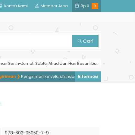
Kontak Kami
Member Area
Rp
0
0
Cari
man Senin-Jumat. Sabtu, Ahad dan Hari Besar libur
iman ❯
Pengiriman ke seluruh Indonesia, pengiriman ke luar negeri 
n
978-602-95950-7-9