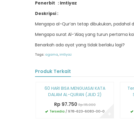
Penerbit : Imtiyaz
Deskripsi :
Mengapa al-Qur’an tetap dibukukan, padahal d
Mengapa surat Al-‘Alaq yang turun pertama kal
Benarkah ada ayat yang tidak berlaku lagi?
Tags:
agama
,
imtiyaz
Produk Terkait
Diskon
Diskon
60 HARI BISA MENGUASAI KATA
Te
15%
15%
DALAM AL-QURAN (JILID 2)
Rp 97.750
Rp 115.000
Tersedia
/ 978-623-6083-00-0
✚