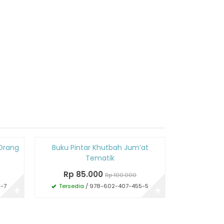
Diskon
Diskon
Orang
Buku Pintar Khutbah Jum’at
Sebe
15%
15%
Tematik
Rp 5
Rp 85.000
Rp 100.000
Tersedi
-7
Tersedia
/ 978-602-407-455-5
✚
✚