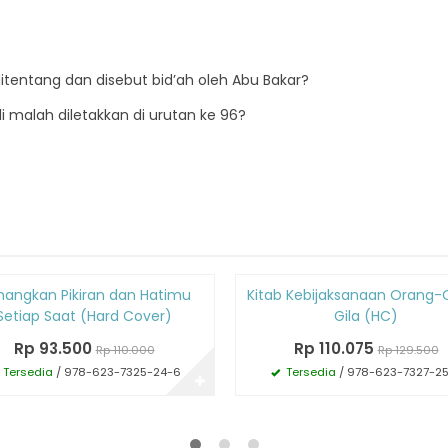
itentang dan disebut bid’ah oleh Abu Bakar?
i malah diletakkan di urutan ke 96?
Diskon
nangkan Pikiran dan Hatimu
Kitab Kebijaksanaan Orang-
15%
Setiap Saat (Hard Cover)
Gila (HC)
Rp 93.500
Rp 110.075
Rp 110.000
Rp 129.500
Tersedia
/ 978-623-7325-24-6
Tersedia
/ 978-623-7327-25
✚