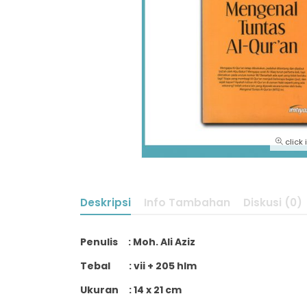
click
Deskripsi
Info Tambahan
Diskusi (0)
Penulis : Moh. Ali Aziz
Tebal : vii + 205 hlm
Ukuran : 14 x 21 cm