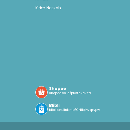
Kirim Naskah
Shopee
shopee.co.id/pustakakita
Blibli
blibli.onelink.me/GNtk/ivzqxypw