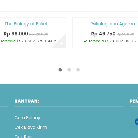
Diskon
The Biology of Belief
Psikologi dan Agama
15%
Rp 96.000
Rp 46.750
Rp 120.000
Rp 55.000
Tersedia
/ 978-602-6799-43-2
Tersedia
/ 978-602-3913-70
✚
BANTUAN:
PE
Cara Belanja
Cek Biaya Kirim
Cek Resi