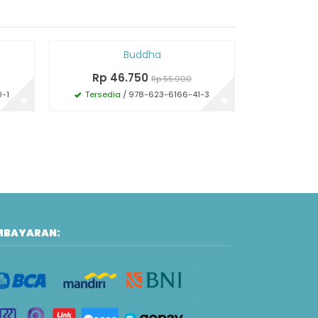
Diskon
Diskon
Buddha
Agama Sip
15%
15%
Rp 46.750
Rp 4
Rp 55.000
-1
Tersedia
/ 978-623-6166-41-3
Tersedi
✚
✚
MBAYARAN: