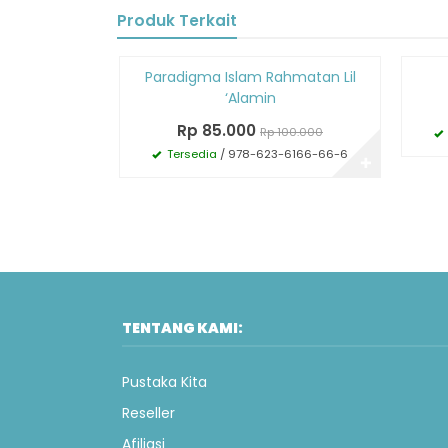
Produk Terkait
Diskon
Diskon
Paradigma Islam Rahmatan Lil
15%
20%
‘Alamin
Rp 85.000
Rp 100.000
Tersedia
/ 978-623-6166-66-6
✚
TENTANG KAMI:
Pustaka Kita
Reseller
Afiliasi