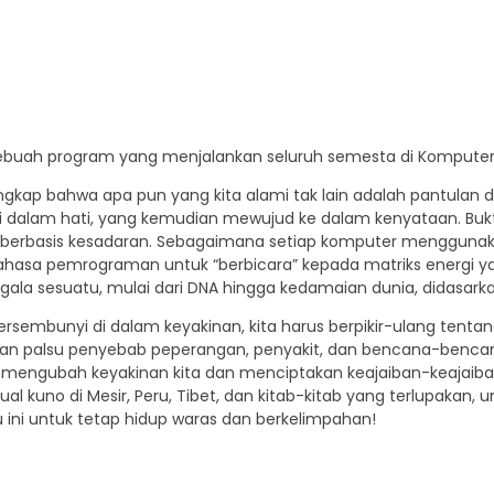
sebuah program yang menjalankan seluruh semesta di Kompute
gkap bahwa apa pun yang kita alami tak lain adalah pantulan dari
 dalam hati, yang kemudian mewujud ke dalam kenyataan. Bukti
 berbasis kesadaran. Sebagaimana setiap komputer menggunaka
hasa pemrograman untuk “berbicara” kepada matriks energi y
la sesuatu, mulai dari DNA hingga kedamaian dunia, didasarkan
sembunyi di dalam keyakinan, kita harus berpikir-ulang tentang h
inan palsu penyebab peperangan, penyakit, dan bencana-benca
mengubah keyakinan kita dan menciptakan keajaiban-keajaiban 
itual kuno di Mesir, Peru, Tibet, dan kitab-kitab yang terlupak
ini untuk tetap hidup waras dan berkelimpahan!