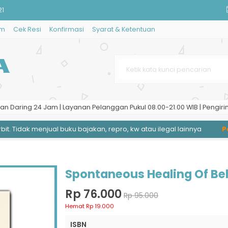
21
im
Cek Resi
Konfirmasi
Syarat & Ketentuan
 II: Indonesia
an Daring 24 Jam | Layanan Pelanggan Pukul 08.00-21.00 WIB | Pengiri
ah
. Tidak menjual buku bajakan, repro, kw atau ilegal lainnya
Pen
Islam yang Dihilangkan
Spontaneous Healing Of Bel
Rp 76.000
Rp 95.000
Hemat Rp 19.000
ISBN