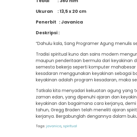
Tebal : 360 hlm
Ukuran : 13,5 x 20 cm
Penerbit : Javanica
Deskripsi :
“Dahulu kala, Sang Programer Agung menulis 
Tradisi spiritual kuno dan sains modern mengun
maupun penderitaan bermula dari keyakinan di
semesta bekerja seperti komputer mahabesar
kesadaran menggunakan keyakinan sebagai ba
keyakinan adalah program kesadaran, maka sega
Tatkala kita menyadari kekuatan agung yang ter
zaman edan, yang dipenuhi ajaran dan keyak
keyakinan dan bagaimana cara kerjanya, demi 
tahun, Gregg Braden telah meneliti ajaran spir
kerjanya. Bergabunglah dengannya dalam buku 
Tags:
javanica
,
spiritual