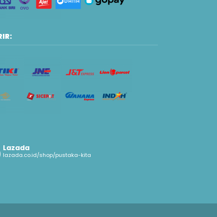
IR:
Lazada
lazada.co.id/shop/pustaka-kita