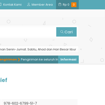
Kontak Kami
Member Area
Rp
0
0
Cari
man Senin-Jumat. Sabtu, Ahad dan Hari Besar libur
giriman ❯
Pengiriman ke seluruh Indonesia, pengiriman ke luar nege
ief
978-602-6799-51-7