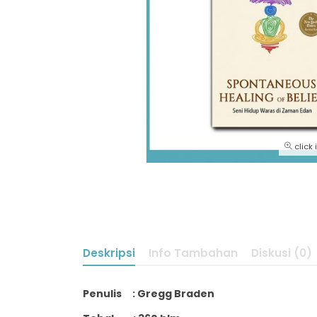
click
Deskripsi
Info Tambahan
Diskusi (0)
Penulis : Gregg Braden