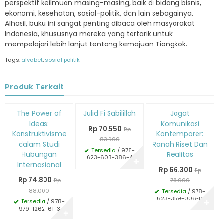
perspektif keilmuan masing-masing, baik di bidang bisnis,
ekonomi, kesehatan, sosial-politik, dan lain sebagainya.
Alhasil, buku ini sangat penting dibaca oleh masyarakat
Indonesia, khususnya mereka yang tertarik untuk
mempelajari lebih lanjut tentang kemajuan Tiongkok.
Tags:
alvabet
,
sosial politik
Produk Terkait
Diskon
Diskon
Diskon
The Power of
Julid Fi Sabilillah
Jagat
15%
15%
15%
Ideas:
Komunikasi
Rp 70.550
Rp
Konstruktivisme
Kontemporer:
83.000
dalam Studi
Ranah Riset Dan
Tersedia
/ 978-
Hubungan
Realitas
623-608-386-4
✚
Internasional
Rp 66.300
Rp
Rp 74.800
Rp
78.000
88.000
Tersedia
/ 978-
623-359-006-8
Tersedia
/ 978-
✚
979-1262-61-3
✚