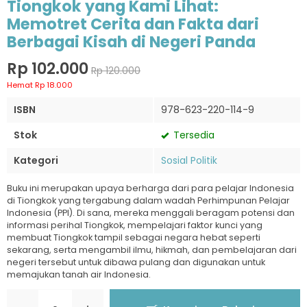
Tiongkok yang Kami Lihat:
Memotret Cerita dan Fakta dari
Berbagai Kisah di Negeri Panda
Rp 102.000
Rp 120.000
Hemat Rp 18.000
ISBN
978-623-220-114-9
Stok
Tersedia
Kategori
Sosial Politik
Buku ini merupakan upaya berharga dari para pelajar Indonesia
di Tiongkok yang tergabung dalam wadah Perhimpunan Pelajar
Indonesia (PPI). Di sana, mereka menggali beragam potensi dan
informasi perihal Tiongkok, mempelajari faktor kunci yang
membuat Tiongkok tampil sebagai negara hebat seperti
sekarang, serta mengambil ilmu, hikmah, dan pembelajaran dari
negeri tersebut untuk dibawa pulang dan digunakan untuk
memajukan tanah air Indonesia.