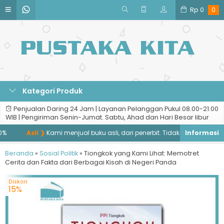
Rp
0
0
Kategori Produk
Penjualan Daring 24 Jam | Layanan Pelanggan Pukul 08.00-21.00
WIB | Pengiriman Senin-Jumat. Sabtu, Ahad dan Hari Besar libur
Asli ❯
Kami menjual buku asli, dari penerbit. Tidak menjual buku ba
Beranda
»
Sosial Politik
»
Tiongkok yang Kami Lihat: Memotret
Cerita dan Fakta dari Berbagai Kisah di Negeri Panda
Diskon
15%