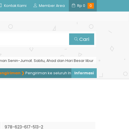
Kontak Kami
Member Area
Rp
0
0
Cari
man Senin-Jumat. Sabtu, Ahad dan Hari Besar libur
iriman ❯
Pengiriman ke seluruh Indonesia, pengiriman ke luar neger
978-623-617-513-2