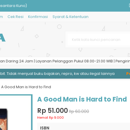
usantara Kuno)
im
Cek Resi
Konfirmasi
Syarat & Ketentuan
Dromologi, Implosi, Fantasmago
an Daring 24 Jam | Layanan Pelanggan Pukul 08.00-21.00 WIB | Pengiri
A/MA Kelas XI
 Tidak menjual buku bajakan, repro, kw atau ilegal lainnya
Peng
ik Listrik
; Pemograman Java GUI denga
»
A Good Man is Hard to Find
A Good Man is Hard to Find
Rp 51.000
Rp 60.000
Hemat Rp 9.000
ISBN