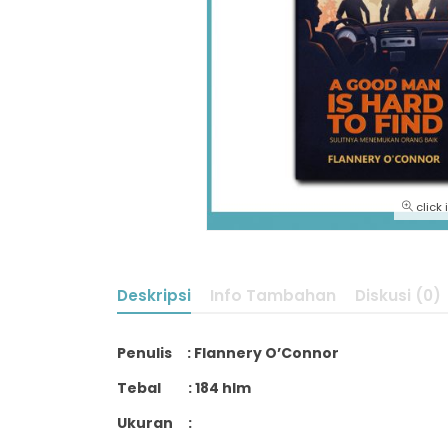
click
Deskripsi
Info Tambahan
Diskusi (0)
Penulis : Flannery O’Connor
Tebal : 184 hlm
Ukuran :