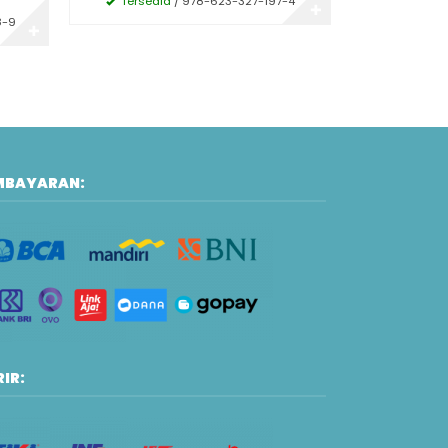
Tersedia
/ 978-623-327-197-4
Tersedi
✚
8-9
✚
MBAYARAN:
IR: