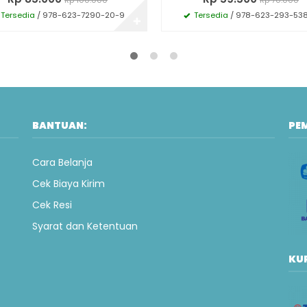
Tersedia
/ 978-623-7290-20-9
Tersedia
/ 978-623-293-53
✚
BANTUAN:
PE
Cara Belanja
Cek Biaya Kirim
Cek Resi
Syarat dan Ketentuan
KUR