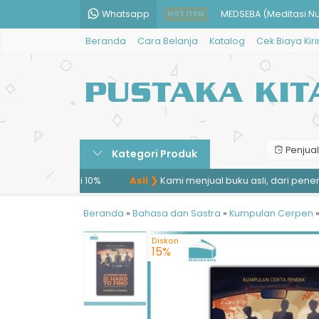
Whatsapp
MEDSEBA (Meditasi N
HOT ITEM
Beranda
Cara Belanja
Katalog
Cek Biaya Kir
Dunia yang Berlari: 
Kawruh Jiwa
K.H. Maimoen Zubair
Auto Mapan Finansial
Penjual
Kategori Produk
Ekstra Matematika SM
idiskon mulai 10%
Asli ❯
Kami menjual buku asli, dari penerbit.
Teori dan Aplikasi Tekn
Beranda
»
Bahasa dan Sastra
Simple – Fun – Java
»
Kumpulan Cerpen
Diskon
15%