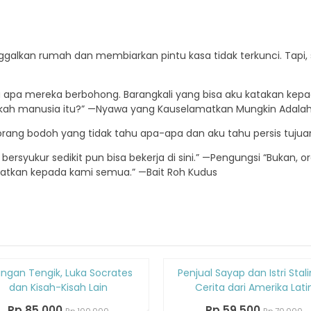
inggalkan rumah dan membiarkan pintu kasa tidak terkunci. Tapi, s
ra apa mereka berbohong. Barangkali yang bisa aku katakan ke
pakah manusia itu?” —Nyawa yang Kauselamatkan Mungkin Adala
orang bodoh yang tidak tahu apa-apa dan aku tahu persis tujua
ak bersyukur sedikit pun bisa bekerja di sini.” —Pengungsi “Bukan,
tkan kepada kami semua.” —Bait Roh Kudus
Diskon
ingan Tengik, Luka Socrates
Penjual Sayap dan Istri Stali
15%
dan Kisah-Kisah Lain
Cerita dari Amerika Lati
Rp 85.000
Rp 59.500
Rp 100.000
Rp 70.000