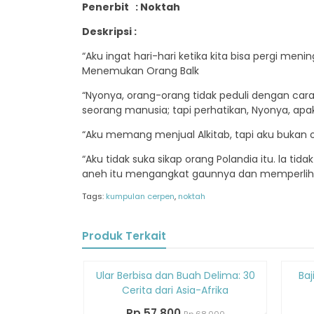
Penerbit : Noktah
Deskripsi :
“Aku ingat hari-hari ketika kita bisa pergi men
Menemukan Orang Balk
“Nyonya, orang-orang tidak peduli dengan ca
seorang manusia; tapi perhatikan, Nyonya, a
“Aku memang menjual Alkitab, tapi aku bukan 
“Aku tidak suka sikap orang Polandia itu. la tid
aneh itu mengangkat gaunnya dan memperliha
Tags:
kumpulan cerpen
,
noktah
Produk Terkait
Diskon
Diskon
Ular Berbisa dan Buah Delima: 30
Baj
15%
15%
Cerita dari Asia-Afrika
Rp 57.800
Rp 68.000