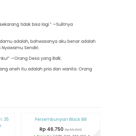
ekarang tidak bisa lagi.” —Sulitnya
padamu adalah, bahwasanya aku benar adalah
h Nyawamu Sendiri.
nku!” —Orang Desa yang Balk.
 orang aneh itu adalah pria dan wanita. Orang
Diskon
Diskon
n: 35
Persembunyian Black Bill
Benang Me
15%
15%
n
Rp 46.750
Rp 5
Rp 55.000