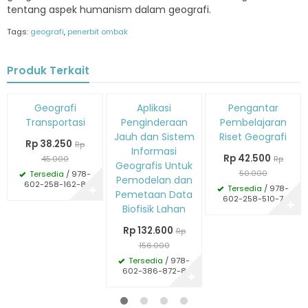
tentang aspek humanism dalam geografi.
Tags:
geografi
,
penerbit ombak
Produk Terkait
Diskon
Diskon
Diskon
Geografi
Aplikasi
Pengantar
15%
15%
15%
Transportasi
Penginderaan
Pembelajaran
Jauh dan Sistem
Riset Geografi
Rp 38.250
Rp
Informasi
Rp 42.500
45.000
Rp
Geografis Untuk
50.000
Tersedia
/ 978-
Pemodelan dan
602-258-162-8
Tersedia
/ 978-
✚
Pemetaan Data
602-258-510-7
✚
Biofisik Lahan
Rp 132.600
Rp
156.000
Tersedia
/ 978-
602-386-872-8
✚