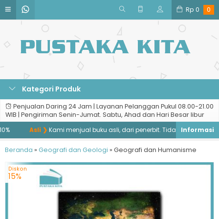
Rp
0
0
Kategori Produk
Penjualan Daring 24 Jam | Layanan Pelanggan Pukul 08.00-21.00
WIB | Pengiriman Senin-Jumat. Sabtu, Ahad dan Hari Besar libur
%
Asli ❯
Kami menjual buku asli, dari penerbit. Tidak menjual buku b
Beranda
»
Geografi dan Geologi
»
Geografi dan Humanisme
Diskon
15%