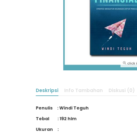
click
Deskripsi
Info Tambahan
Diskusi (0)
Penulis : Windi Teguh
Tebal : 192 hlm
Ukuran :