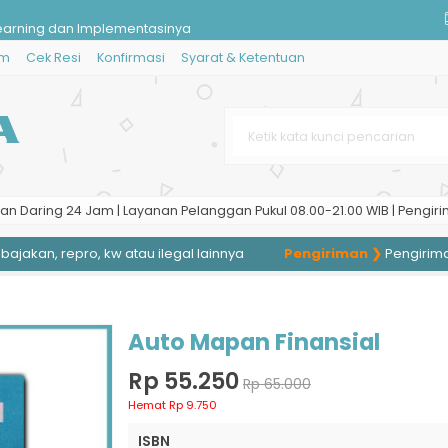
earning dan Implementasinya
im
Cek Resi
Konfirmasi
Syarat & Ketentuan
arakat untuk SMK Kelas X, Kompe
Tanah
3 Kisah Nyata Bertemu Pocong
Limbah Radioaktif PLTN
an Daring 24 Jam | Layanan Pelanggan Pukul 08.00-21.00 WIB | Pengiri
al: Studi Manajemen Operasi Ind
akan, repro, kw atau ilegal lainnya
Pengiriman ❯
Pengiriman ke
rlindungan Hukum dalam Pengadaan
ang Ditempa oleh Budaya Aceh
Auto Mapan Finansial
Rp 55.250
Rp 65.000
Hemat Rp 9.750
ISBN