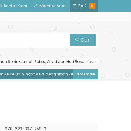
Kontak Kami
Member Area
Rp
0
0
Cari
man Senin-Jumat. Sabtu, Ahad dan Hari Besar libur
 seluruh Indonesia, pengiriman ke luar negeri sila WA kami
Pe
978-623-327-258-2