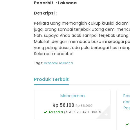
Penerbit : Laksana
Deskripsi :
Perkara uang memanglah cukup krusial dalam 
juga, orang sampai terjebak utang demi menc
Nah, supaya Anda tidak sampai terjebak uta
Mulailah dengan membaca buku ini sebagai p
yang paling dasar, ada pula berbagai tips men
Selamat mencoba!
Tags:
ekonomi
,
laksana
Produk Terkait
Diskon
Diskon
Manajemen
Pas
15%
15%
da
Rp 56.100
Rp 66.000
Pas
Tersedia
/ 978-979-420-893-9
✚