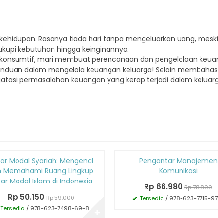
kehidupan. Rasanya tiada hari tanpa mengeluarkan uang, meski
ukupi kebutuhan hingga keinginannya.
ng konsumtif, mari membuat perencanaan dan pengelolaan keu
anduan dalam mengelola keuangan keluarga! Selain membahas 
gatasi permasalahan keuangan yang kerap terjadi dalam keluarg
Diskon
ar Modal Syariah: Mengenal
Pengantar Manajemen
15%
n Memahami Ruang Lingkup
Komunikasi
ar Modal Islam di Indonesia
Rp 66.980
Rp 78.800
Rp 50.150
Rp 59.000
Tersedia
/ 978-623-7715-97
Tersedia
/ 978-623-7498-69-8
✚