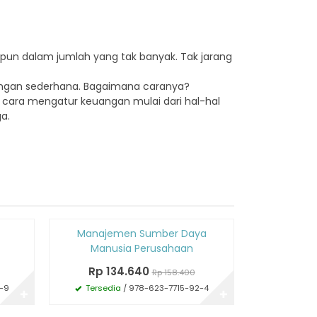
pun dalam jumlah yang tak banyak. Tak jarang
angan sederhana. Bagaimana caranya?
cara mengatur keuangan mulai dari hal-hal
a.
Diskon
Diskon
Manajemen Sumber Daya
Sistem
15%
15%
Manusia Perusahaan
Rp 7
Rp 134.640
Rp 158.400
Tersedi
-9
Tersedia
/ 978-623-7715-92-4
✚
✚