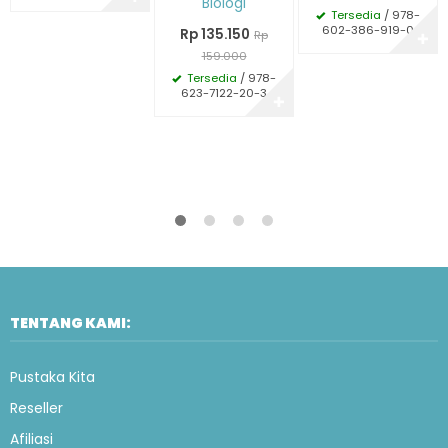
Biologi
Tersedia
/ 978-
602-386-919-0
Rp 135.150
Rp
✚
159.000
Tersedia
/ 978-
623-7122-20-3
✚
TENTANG KAMI:
Pustaka Kita
Reseller
Afiliasi