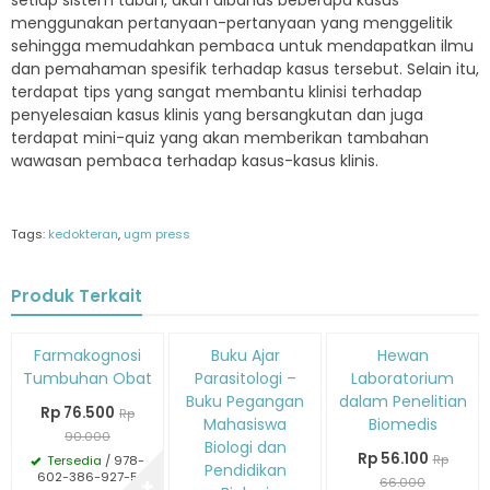
setiap sistem tubuh, akan dibahas beberapa kasus
menggunakan pertanyaan-pertanyaan yang menggelitik
sehingga memudahkan pembaca untuk mendapatkan ilmu
dan pemahaman spesifik terhadap kasus tersebut. Selain itu,
terdapat tips yang sangat membantu klinisi terhadap
penyelesaian kasus klinis yang bersangkutan dan juga
terdapat mini-quiz yang akan memberikan tambahan
wawasan pembaca terhadap kasus-kasus klinis.
Tags:
kedokteran
,
ugm press
Produk Terkait
Diskon
Diskon
Diskon
Farmakognosi
Buku Ajar
Hewan
15%
15%
15%
Tumbuhan Obat
Parasitologi –
Laboratorium
Buku Pegangan
dalam Penelitian
Rp 76.500
Rp
Mahasiswa
Biomedis
90.000
Biologi dan
Rp 56.100
Rp
Tersedia
/ 978-
Pendidikan
602-386-927-5
66.000
✚