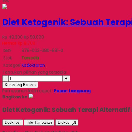
15%
Diet Ketogenik: Sebuah Terapi
Rp 49.300
Rp 58.000
Hemat Rp 8.700
ISBN
978-602-386-881-0
Stok
Tersedia
Kategori
Kedokteran
Tentukan pilihan yang tersedia!
-
+
Keranjang Belanja
Pemesanan lebih cepat!
Pesan Langsung
Bagikan ke
Diet Ketogenik: Sebuah Terapi Alternatif
Deskripsi
Info Tambahan
Diskusi (0)