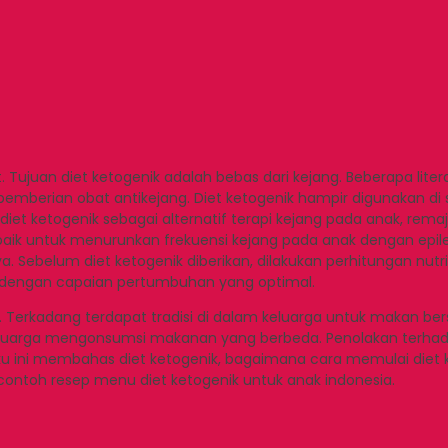
at. Tujuan diet ketogenik adalah bebas dari kejang. Beberapa 
mberian obat antikejang. Diet ketogenik hampir digunakan di sel
et ketogenik sebagai alternatif terapi kejang pada anak, remaj
aik untuk menurunkan frekuensi kejang pada anak dengan epilep
 Sebelum diet ketogenik diberikan, dilakukan perhitungan nutris
n dengan capaian pertumbuhan yang optimal.
Terkadang terdapat tradisi di dalam keluarga untuk makan be
a keluarga mengonsumsi makanan yang berbeda. Penolakan terh
u ini membahas diet ketogenik, bagaimana cara memulai diet k
contoh resep menu diet ketogenik untuk anak indonesia.