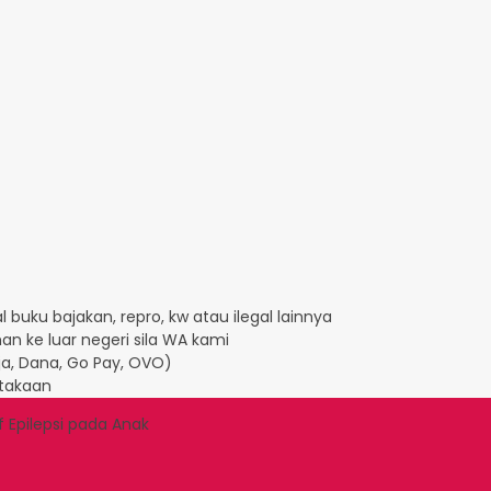
 buku bajakan, repro, kw atau ilegal lainnya
an ke luar negeri sila WA kami
Aja, Dana, Go Pay, OVO)
takaan
f Epilepsi pada Anak