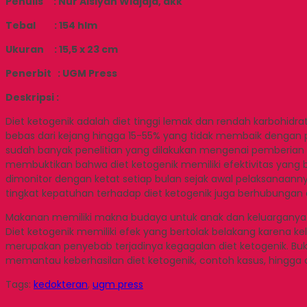
Penulis : Nur Aisiyah Widjaja, dkk
Tebal : 154 hlm
Ukuran : 15,5 x 23 cm
Penerbit : UGM Press
Deskripsi :
Diet ketogenik adalah diet tinggi lemak dan rendah karbohidr
bebas dari kejang hingga 15-55% yang tidak membaik dengan pe
sudah banyak penelitian yang dilakukan mengenai pemberian di
membuktikan bahwa diet ketogenik memiliki efektivitas yang b
dimonitor dengan ketat setiap bulan sejak awal pelaksanaannya.
tingkat kepatuhan terhadap diet ketogenik juga berhubunga
Makanan memiliki makna budaya untuk anak dan keluarganya. 
Diet ketogenik memiliki efek yang bertolak belakang karen
merupakan penyebab terjadinya kegagalan diet ketogenik. Buk
memantau keberhasilan diet ketogenik, contoh kasus, hingga 
Tags:
kedokteran
,
ugm press