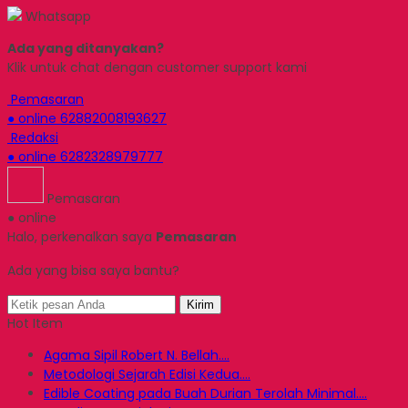
Whatsapp
Ada yang ditanyakan?
Klik untuk chat dengan customer support kami
Pemasaran
● online
62882008193627
Redaksi
● online
6282328979777
Pemasaran
● online
Halo, perkenalkan saya
Pemasaran
Ada yang bisa saya bantu?
Kirim
Hot Item
Agama Sipil Robert N. Bellah....
Metodologi Sejarah Edisi Kedua....
Edible Coating pada Buah Durian Terolah Minimal....