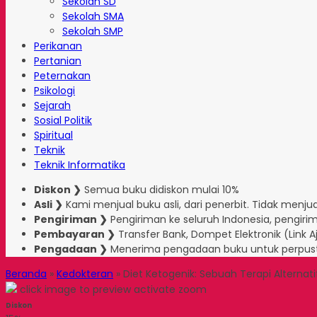
Sekolah SD
Sekolah SMA
Sekolah SMP
Perikanan
Pertanian
Peternakan
Psikologi
Sejarah
Sosial Politik
Spiritual
Teknik
Teknik Informatika
Diskon ❯
Semua buku didiskon mulai 10%
Asli ❯
Kami menjual buku asli, dari penerbit. Tidak menjual
Pengiriman ❯
Pengiriman ke seluruh Indonesia, pengirim
Pembayaran ❯
Transfer Bank, Dompet Elektronik (Link 
Pengadaan ❯
Menerima pengadaan buku untuk perpus
Beranda
»
Kedokteran
»
Diet Ketogenik: Sebuah Terapi Alternati
click image to preview
activate zoom
Diskon