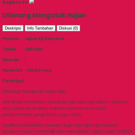
Bagikan ke
Dilarang Mengutuk Hujan
Deskripsi
Info Tambahan
Diskusi (0)
Penulis : Iqbal Aji Daryono
Tebal : 166 hlm
Ukuran :
Penerbit : Diva Press
Deskripsi :
Dilarang mengutuk hujan, Nak….
Jika Anda membaca dua atau tiga esai saja dalam buku ini,
saya yakin Anda akan terpikat pesona ayun-ayun
pendulumnya yang ritmis, juga mistis.
Layaknya pendulum, bandul, logis saja Iqbal Aji Daryono
berayun-ayun membidik dan menuliskan ragam spot realitas