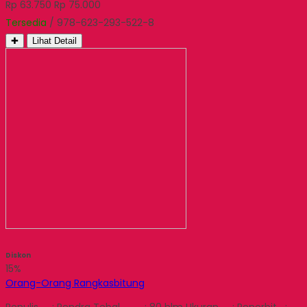
Rp 63.750
Rp 75.000
Tersedia
/ 978-623-293-522-8
✚
Lihat Detail
Diskon
15%
Orang-Orang Rangkasbitung
Penulis : Rendra Tebal : 80 hlm Ukuran : Penerbit :