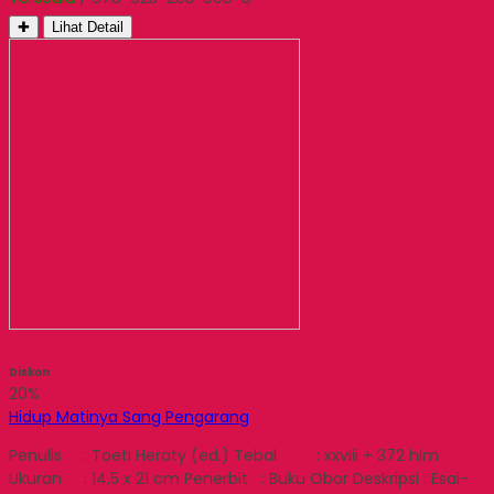
✚
Lihat Detail
Diskon
20%
Hidup Matinya Sang Pengarang
Penulis : Toeti Heraty (ed.) Tebal : xxviii + 372 hlm
Ukuran : 14,5 x 21 cm Penerbit : Buku Obor Deskripsi : Esai-