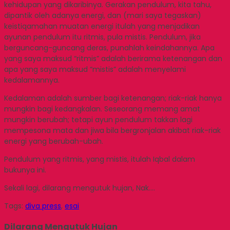
kehidupan yang dikaribinya. Gerakan pendulum, kita tahu,
dipantik oleh adanya energi, dan (mari saya tegaskan)
keistiqamahan muatan energi itulah yang menjadikan
ayunan pendulum itu ritmis, pula mistis. Pendulum, jika
berguncang-guncang deras, punahlah keindahannya. Apa
yang saya maksud “ritmis” adalah berirama ketenangan dan
apa yang saya maksud “mistis” adalah menyelami
kedalamannya.
Kedalaman adalah sumber bagi ketenangan; riak-riak hanya
mungkin bagi kedangkalan. Seseorang memang amat
mungkin berubah; tetapi ayun pendulum takkan lagi
mempesona mata dan jiwa bila bergronjalan akibat riak-riak
energi yang berubah-ubah.
Pendulum yang ritmis, yang mistis, itulah Iqbal dalam
bukunya ini.
Sekali lagi, dilarang mengutuk hujan, Nak….
Tags:
diva press
,
esai
Dilarang Mengutuk Hujan