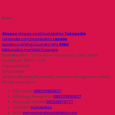
Kurir:
Shopee
shopee.co.id/pustakakita
Tokopedia
tokopedia.com/pustakakita
Lazada
lazada.co.id/shop/pustaka-kita
Blibli
blibli.onelink.me/GNtk/ivzqxypw
Pustaka Kita
- Termurah & Terpercaya | Jalur Tepat
Intelektual | ©2007-2015
Gapura Mandiri
Kontak Kami
Apabila ada yang ditanyakan, silahkan hubungi kami melalui
kontak di bawah ini.
Call Center
0882008193627
Whatsapp
Pemasaran
0882008193627
Whatsapp
Redaksi
082328979777
Telegram
pustakakita
Email
pemasaran@pustakakita.com