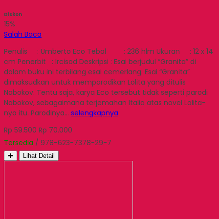
Diskon
15%
Salah Baca
Penulis : Umberto Eco Tebal : 236 hlm Ukuran : 12 x 14
cm Penerbit : Ircisod Deskripsi : Esai berjudul “Granita” di
dalam buku ini terbilang esai cemerlang. Esai “Granita”
dimaksudkan untuk memparodikan Lolita yang ditulis
Nabokov. Tentu saja, karya Eco tersebut tidak seperti parodi
Nabokov, sebagaimana terjemahan Italia atas novel Lolita-
nya itu. Parodinya…
selengkapnya
Rp 59.500
Rp 70.000
Tersedia
/ 978-623-7378-29-7
✚
Lihat Detail