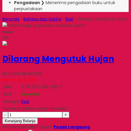
Pengadaan ❯
Menerima pengadaan buku untuk
perpustakaan
Beranda
»
Bahasa dan Sastra
»
Esai
»
Dilarang Mengutuk Hujan
click image to preview
activate zoom
Diskon
15%
Dilarang Mengutuk Hujan
Rp 51.000
Rp 60.000
Hemat Rp 9.000
ISBN
978-623-293-235-7
Stok
Tersedia
Kategori
Esai
Tentukan pilihan yang tersedia!
-
+
Keranjang Belanja
Pemesanan lebih cepat!
Pesan Langsung