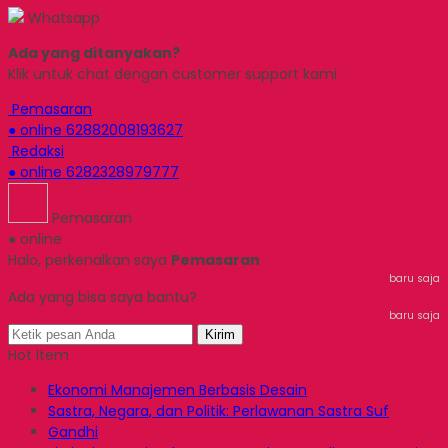
Whatsapp
Ada yang ditanyakan?
Klik untuk chat dengan customer support kami
Pemasaran
● online
62882008193627
Redaksi
● online
6282328979777
Pemasaran
● online
Halo, perkenalkan saya
Pemasaran
baru saja
Ada yang bisa saya bantu?
baru saja
Kirim
Hot Item
Ekonomi Manajemen Berbasis Desain
Sastra, Negara, dan Politik: Perlawanan Sastra Suf
Gandhi