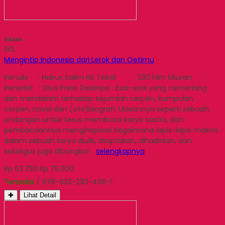
Diskon
15%
Mengintip Indonesia dari Lerok dan Oetimu
Penulis : Hairus Salim HS Tebal : 230 hlm Ukuran :
Penerbit : Diva Press Deskripsi : Esai-esai yang cemerlang
dan mendalam terhadap sejumlah cerpen, kumpulan
cerpen, novel dan (oto)biografi. Ulasannya seperti sebuah
undangan untuk terus membaca karya sastra, dan
pembacaannya menginspirasi bagaimana lapis-lapis makna
dalam sebuah karya diulik, diciptakan, dihadirkan, dan
sekaligus juga dibongkar…
selengkapnya
Rp 63.750
Rp 75.000
Tersedia
/ 978-623-293-406-1
✚
Lihat Detail