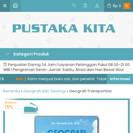
Rp
0
0
Kategori Produk
Penjualan Daring 24 Jam | Layanan Pelanggan Pukul 08.00-21.00
WIB | Pengiriman Senin-Jumat. Sabtu, Ahad dan Hari Besar libur
Asli ❯
Kami menjual buku asli, dari penerbit. Tidak menjual buku ba
Beranda
»
Geografi dan Geologi
»
Geografi Transportasi
Diskon
15%