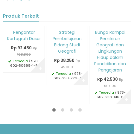
Produk Terkait
Diskon
Diskon
Diskon
Pengantar
Strategi
Bunga Rampai
15%
15%
15%
Kartografi Dasar
Pembelajaran
Pemikiran
Bidang Studi
Geografi dan
Rp 92.480
Rp
Geografi
Lingkungan
108.800
Hidup dalam
Rp 38.250
Rp
Tersedia
/ 978-
Pendidikan dan
602-50698-1-9
45.000
✚
Pengajaran
Tersedia
/ 978-
602-258-226-7
Rp 42.500
Rp
✚
50.000
Tersedia
/ 978-
602-258-140-6
✚