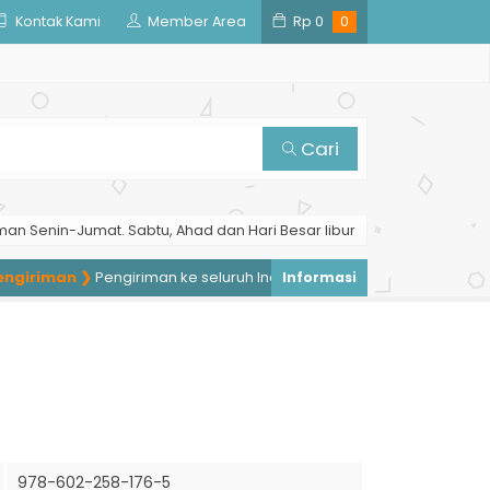
Kontak Kami
Member Area
Rp
0
0
Cari
man Senin-Jumat. Sabtu, Ahad dan Hari Besar libur
iriman ❯
Pengiriman ke seluruh Indonesia, pengiriman ke luar neger
978-602-258-176-5