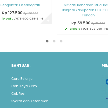
Diskon
Pengantar Oseanografi
Mitigasi Bencana: Studi Ka
15%
Banjir di Kabupaten Hulu Su
Rp 127.500
Rp 150.000
Tengah
Tersedia
/ 978-602-258-611-1
✚
Rp 59.500
Rp 70.000
Tersedia
/ 978-602-258-44
BANTUAN:
PE
Cara Belanja
Cek Biaya Kirim
Cek Resi
Syarat dan Ketentuan