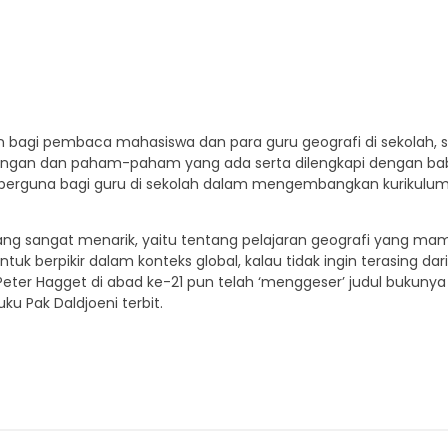
n bagi pembaca mahasiswa dan para guru geografi di sekolah, 
bangan dan paham-paham yang ada serta dilengkapi dengan bab
 berguna bagi guru di sekolah dalam mengembangkan kurikulum 
tiryang sangat menarik, yaitu tentang pelajaran geografi yang
tuk berpikir dalam konteks global, kalau tidak ingin terasing dar
er Hagget di abad ke-21 pun telah ‘menggeser’ judul bukunya 
ku Pak Daldjoeni terbit.