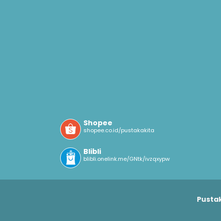
Shopee
shopee.co.id/pustakakita
Blibli
blibli.onelink.me/GNtk/ivzqxypw
Pustak