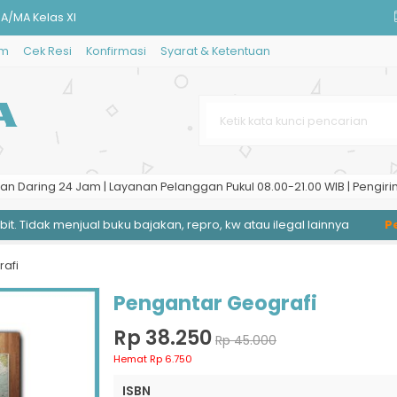
A/MA Kelas XI
im
Cek Resi
Konfirmasi
Syarat & Ketentuan
m Informasi
tan Untuk SMK X, Program Keahli
nia Maya
an Daring 24 Jam | Layanan Pelanggan Pukul 08.00-21.00 WIB | Pengiri
 Tidak menjual buku bajakan, repro, kw atau ilegal lainnya
Peng
 Stories
afi
Pengantar Geografi
Rp 38.250
Rp 45.000
Hemat Rp 6.750
ISBN