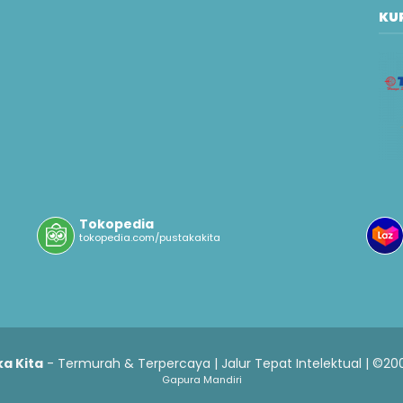
KUR
Tokopedia
tokopedia.com/pustakakita
a Kita
- Termurah & Terpercaya | Jalur Tepat Intelektual | ©20
Gapura Mandiri