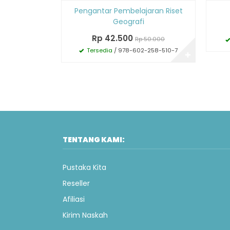
Diskon
Diskon
Pengantar Pembelajaran Riset
15%
15%
Geografi
Rp 42.500
Rp 50.000
Tersedia
/ 978-602-258-510-7
✚
TENTANG KAMI:
Pustaka Kita
Reseller
Afiliasi
Kirim Naskah