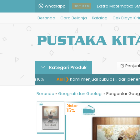
Whatsapp
Ekstra Matematika SM
HOT ITEM
Beranda
Cara Belanja
Katalog
Cek Biaya Kir
Analisa Proyek Siste
Komunikasi Keperawa
Pesohor-Pesohor Du
Tan
Penjual
Kategori Produk
Ontosofi Ibn ‘Arabi
idiskon mulai 10%
Asli ❯
Kami menjual buku asli, dari penerbit.
Al-Zaytun: The Untold
Beranda
»
Geografi dan Geologi
Begum
»
Pengantar Geogr
Diskon
15%