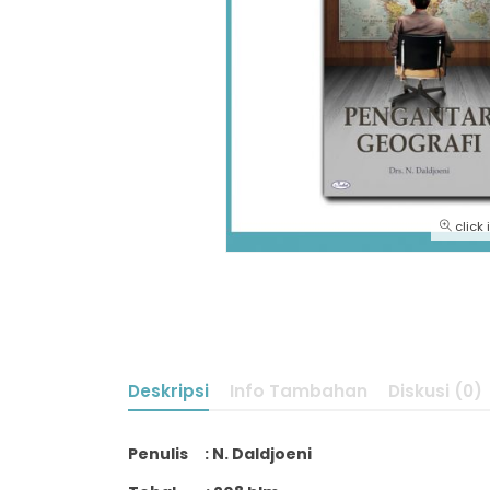
click
Deskripsi
Info Tambahan
Diskusi (0)
Penulis : N. Daldjoeni