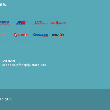
IR:
Lazada
lazada.co.id/shop/pustaka-kita
07-2015