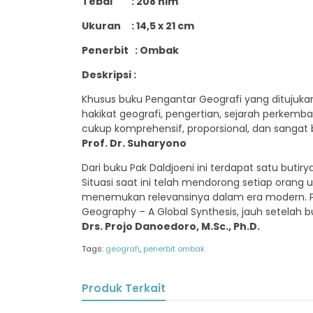
Tebal : 208 hlm
Ukuran : 14,5 x 21 cm
Penerbit : Ombak
Deskripsi :
Khusus buku Pengantar Geografi yang ditujuka
hakikat geografi, pengertian, sejarah perkem
cukup komprehensif, proporsional, dan sangat
Prof. Dr. Suharyono
Dari buku Pak Daldjoeni ini terdapat satu bu
Situasi saat ini telah mendorong setiap orang un
menemukan relevansinya dalam era modern. Pet
Geography – A Global Synthesis, jauh setelah bu
Drs. Projo Danoedoro, M.Sc., Ph.D.
Tags:
geografi
,
penerbit ombak
Produk Terkait