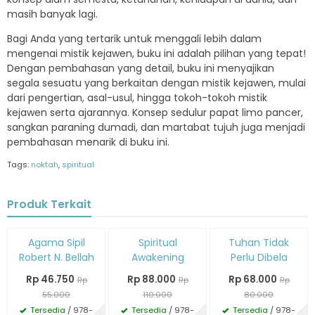
masih banyak lagi.
Bagi Anda yang tertarik untuk menggali lebih dalam
mengenai mistik kejawen, buku ini adalah pilihan yang tepat!
Dengan pembahasan yang detail, buku ini menyajikan
segala sesuatu yang berkaitan dengan mistik kejawen, mulai
dari pengertian, asal-usul, hingga tokoh-tokoh mistik
kejawen serta ajarannya. Konsep sedulur papat limo pancer,
sangkan paraning dumadi, dan martabat tujuh juga menjadi
pembahasan menarik di buku ini.
Tags:
noktah
,
spiritual
Produk Terkait
Diskon
Diskon
Diskon
Agama Sipil
Spiritual
Tuhan Tidak
15%
20%
15%
Robert N. Bellah
Awakening
Perlu Dibela
Rp 46.750
Rp 88.000
Rp 68.000
Rp
Rp
Rp
55.000
110.000
80.000
Tersedia
/ 978-
Tersedia
/ 978-
Tersedia
/ 978-