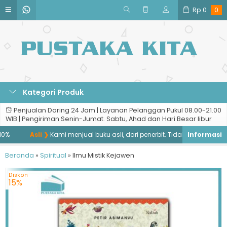
Rp
0
0
Kategori Produk
Penjualan Daring 24 Jam | Layanan Pelanggan Pukul 08.00-21.00
WIB | Pengiriman Senin-Jumat. Sabtu, Ahad dan Hari Besar libur
%
Asli ❯
Kami menjual buku asli, dari penerbit. Tidak menjual buku b
Beranda
»
Spiritual
»
Ilmu Mistik Kejawen
Diskon
15%