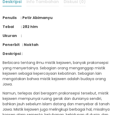
Deskripsi
Info Tambahan
Diskusi (0)
Penulis : Petir Abimanyu
Tebal : 282 hlm
Ukuran :
Penerbit : Noktah
Deskripsi :
Berbicara tentang ilmu mistik kejawen, banyak prakonsepsi
yang menyertainya. Sebagian orang menganggap mistik
kejawen sebagai kepercayaan kebatinan. Sebagian lain
mengatakan bahwa mistik kejawen adalah budaya orang
Jawa.
Namun, terlepas dari beragam prakonsepsi tersebut, mistik
kejawen mempunyai ruang gerak dan dunianya sendiri,
bahkan jauh sebelum Islam datang dan menyebar di tanah
Jawa. Mistik kejawen juga melingkupi berbagai hal, misalnya
konsep alam semesta, ketuhanan, kehidupan di dunia, dan