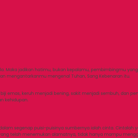
pala. Maka jadikan hatimu, bukan kepalamu, pembimbingmu yang
kan mengantarkanmu mengenal Tuhan, Sang Kebenaran itu.
iji emas, keruh menjadi bening, sakit menjadi sembuh, dan pe
n kehidupan.
dalam segenap puisi-puisinya sumbernya ialah cinta. Cintalah
yang telah menemukan alamatnya, tidak hanya mampu menggenap