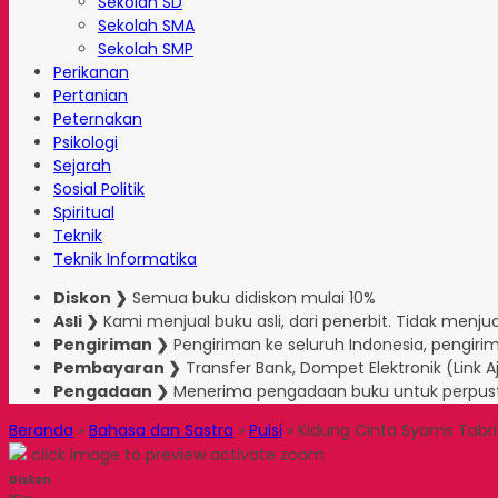
Sekolah SD
Sekolah SMA
Sekolah SMP
Perikanan
Pertanian
Peternakan
Psikologi
Sejarah
Sosial Politik
Spiritual
Teknik
Teknik Informatika
Diskon ❯
Semua buku didiskon mulai 10%
Asli ❯
Kami menjual buku asli, dari penerbit. Tidak menjual
Pengiriman ❯
Pengiriman ke seluruh Indonesia, pengirim
Pembayaran ❯
Transfer Bank, Dompet Elektronik (Link 
Pengadaan ❯
Menerima pengadaan buku untuk perpus
Beranda
»
Bahasa dan Sastra
»
Puisi
»
Kidung Cinta Syams Tabr
click image to preview
activate zoom
Diskon