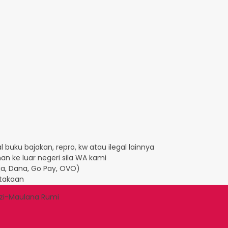
 buku bajakan, repro, kw atau ilegal lainnya
an ke luar negeri sila WA kami
Aja, Dana, Go Pay, OVO)
takaan
izi-Maulana Rumi