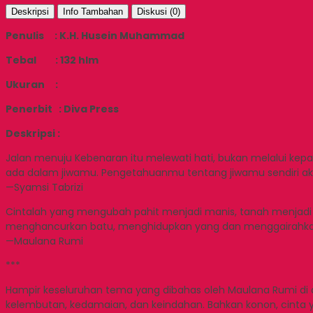
Deskripsi
Info Tambahan
Diskusi (0)
Penulis : K.H. Husein Muhammad
Tebal : 132 hlm
Ukuran :
Penerbit : Diva Press
Deskripsi :
Jalan menuju Kebenaran itu melewati hati, bukan melalui ke
ada dalam jiwamu. Pengetahuanmu tentang jiwamu sendiri a
—Syamsi Tabrizi
Cintalah yang mengubah pahit menjadi manis, tanah menjadi b
menghancurkan batu, menghidupkan yang dan menggairahka
—Maulana Rumi
***
Hampir keseluruhan tema yang dibahas oleh Maulana Rumi di 
kelembutan, kedamaian, dan keindahan. Bahkan konon, cinta 