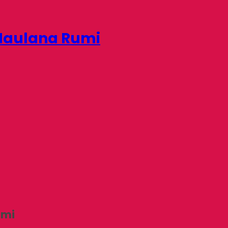
-Maulana Rumi
umi