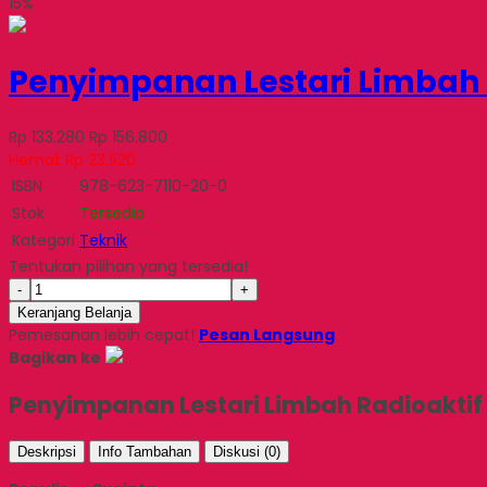
15%
Penyimpanan Lestari Limbah 
Rp 133.280
Rp 156.800
Hemat Rp 23.520
ISBN
978-623-7110-20-0
Stok
Tersedia
Kategori
Teknik
Tentukan pilihan yang tersedia!
-
+
Keranjang Belanja
Pemesanan lebih cepat!
Pesan Langsung
Bagikan ke
Penyimpanan Lestari Limbah Radioaktif
Deskripsi
Info Tambahan
Diskusi (0)