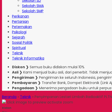
Sekolah SD
Sekolah SMA
Sekolah SMP
Perikanan
Pertanian
Peternakan
Psikologi
Sejarah
Sosial Politik
Spiritual
Teknik
Teknik Informatika
Diskon ❯
Semua buku didiskon mulai 10%
Asli ❯
Kami menjual buku asli, dari penerbit. Tidak menjual
Pengiriman ❯
Pengiriman ke seluruh Indonesia, pengirim
Pembayaran ❯
Transfer Bank, Dompet Elektronik (Link 
Pengadaan ❯
Menerima pengadaan buku untuk perpus
Beranda
»
Teknik
»
Penyimpanan Lestari Limbah Radioaktif PLTN
click image to preview
activate zoom
Diskon