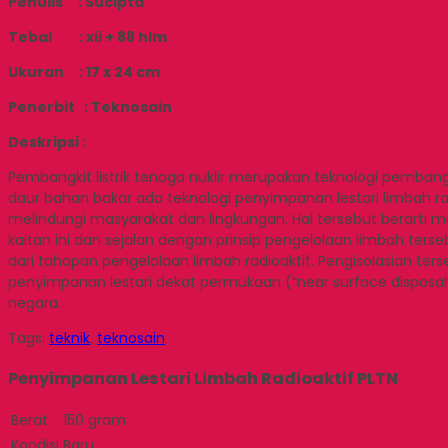
Penulis : Sucipta
Tebal : xii + 88 hlm
Ukuran : 17 x 24 cm
Penerbit : Teknosain
Deskripsi :
Pembangkit listrik tenaga nuklir merupakan teknologi pemban
daur bahan bakar ada teknologi penyimpanan lestari limbah r
melindungi masyarakat dan lingkungan. Hal tersebut berarti me
kaitan ini dan sejalan dengan prinsip pengelolaan limbah te
dari tahapan pengelolaan limbah radioaktif. Pengisolasian 
penyimpanan lestari dekat permukaan (“near surface disposal”
negara.
Tags:
teknik
,
teknosain
Penyimpanan Lestari Limbah Radioaktif PLTN
Berat
150 gram
Kondisi
Baru