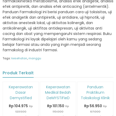
farmakokinetika metabolisme, analisis efek analgetik, analisis
efek antipiretik, dan analisis efek anticacing (antelmentik).
Panduan Farmakologi ini berisi panduan cara uji toksisitas, uji
efek analgetik dan antipiretik, uji antidiare, uji hipnotik, uji
aktivitas anestesik lokal, uji aktivitas kolinergik, dan
antikolinergik, uji aktifitas antidepresan, uji aktivitas anti
cacing dan obat yang mempengaruhi sistem respirasi. Buku
Farmakologi ini layak dipelajari oleh kamu yang sedang
belajar farmasi atau anda yang ingin menjadi seorang
farmakolog di industri farmasi.
Tags:
kesehatan
,
manggu
Produk Terkait
Diskon
Diskon
Diskon
Keperawatan
Keperawatan
Panduan
15%
15%
15%
Dasar
Medikal Bedah
Praktikum
Demystified
DeMYSTiFieD
Toksikologi Klinik
Rp 104.975
Rp 101.150
Rp 56.950
Rp
Rp
Rp
123.500
119.000
67.000