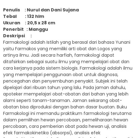
Penulis
: Nurul dan Dani Sujana
Tebal
: 132 hlm
Ukuran
: 20,5 x 28 cm
Penerbit
: Manggu
Deskripsi
:
Farmakologi adalah Istilah yang berasal dari bahasa Yunani
yaitu Farmakos yang memiliki arti obat dan Logos yang
artinya ilmu. Jadi secara harfiah, farmakologi dapat
ditafsirkan sebagai suatu ilmu yang mempelajari obat dan
cara kerjanya pada sistem biologis. Farmakologi adalah ilmu
yang mempelajari penggunaan obat untuk diagnosa,
pencegahan dan penyembuhan penyakit. Subjek ini telah
dipelajari dari ribuan tahun yang lalu. Pada jaman dahulu,
apoteker mempelajari obat-obatan dari bahan yang lebih
alami seperti tanam-tanaman. Jaman sekarang obat-
obatan bisa diproduksi dengan bahan dasar buatan. Buku
Farmakologi ini memandu praktikum farmakologi terutama
dalam pemilihan hewan percobaan, pemeliharaan hewan
percobaan, cara pemberian obat pada hewan uji, analisis
efek farmakokinetika (absorpsi), analisis efek