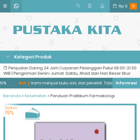
Rp
0
0
Kategori Produk
Penjualan Daring 24 Jam | Layanan Pelanggan Pukul 08.00-21.00
WIB | Pengiriman Senin-Jumat. Sabtu, Ahad dan Hari Besar libur
0%
Asli ❯
Kami menjual buku asli, dari penerbit. Tidak menjual buku b
Beranda
»
Kesehatan
»
Panduan Praktikum Farmakologi
Diskon
15%