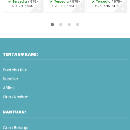
Tersedia
/ 978-
Tersedia
/ 978-
Tersedia
/ 978-
979-29-3460-1
979-29-5851-5
623-7715-31-3
✚
✚
✚
TENTANG KAMI:
Pustaka Kita
Reseller
Afiliasi
Kirim Naskah
BANTUAN:
Cara Belanja