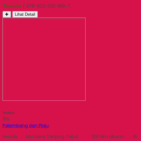
Tersedia
/ 978-623-220-189-7
✚
Lihat Detail
Diskon
15%
Palembang dan Plaju
Penulis : Ida Liana Tanjung Tebal : 128 hlm Ukuran : 16