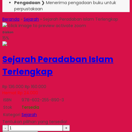
Pengadaan ❯
Menerima pengadaan buku untuk
perpustakaan
Beranda
»
Sejarah
»
Sejarah Peradaban Islam Terlengkap
click image to preview
activate zoom
Diskon
15%
Sejarah Peradaban Islam
Terlengkap
Rp 136.000
Rp 160.000
Hemat Rp 24.000
ISBN
978-602-255-890-3
Stok
Tersedia
Kategori
Sejarah
Tentukan pilihan yang tersedia!
-
+