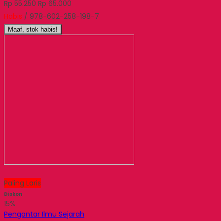
Rp 55.250
Rp 65.000
Habis
/ 978-602-258-198-7
Maaf, stok habis!
Paling Laris
Diskon
15%
Pengantar Ilmu Sejarah