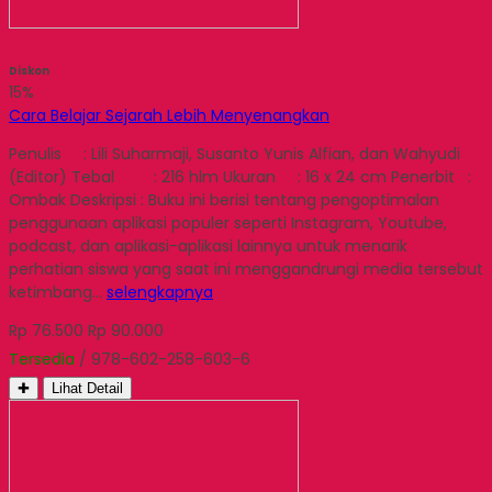
Diskon
15%
Cara Belajar Sejarah Lebih Menyenangkan
Penulis : Lili Suharmaji, Susanto Yunis Alfian, dan Wahyudi
(Editor) Tebal : 216 hlm Ukuran : 16 x 24 cm Penerbit :
Ombak Deskripsi : Buku ini berisi tentang pengoptimalan
penggunaan aplikasi populer seperti Instagram, Youtube,
podcast, dan aplikasi-aplikasi lainnya untuk menarik
perhatian siswa yang saat ini menggandrungi media tersebut
ketimbang…
selengkapnya
Rp 76.500
Rp 90.000
Tersedia
/ 978-602-258-603-6
✚
Lihat Detail