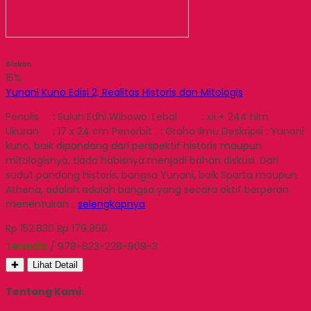
Diskon
15%
Yunani Kuno Edisi 2; Realitas Historis dan Mitologis
Penulis : Suluh Edhi Wibowo Tebal : xii + 244 hlm
Ukuran : 17 x 24 cm Penerbit : Graha Ilmu Deskripsi : Yunani
kuno, baik dipandang dari perspektif historis maupun
mitologisnya, tiada habisnya menjadi bahan diskusi. Dari
sudut pandang historis, bangsa Yunani, baik Sparta maupun
Athena, adalah adalah bangsa yang secara aktif berperan
menentukan…
selengkapnya
Rp 152.830
Rp 179.800
Tersedia
/ 978-623-228-909-3
✚
Lihat Detail
Tentang Kami: