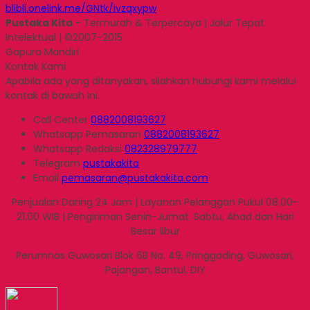
blibli.onelink.me/GNtk/ivzqxypw
Pustaka Kita
- Termurah & Terpercaya | Jalur Tepat
Intelektual | ©2007-2015
Gapura Mandiri
Kontak Kami
Apabila ada yang ditanyakan, silahkan hubungi kami melalui
kontak di bawah ini.
Call Center
0882008193627
Whatsapp
Pemasaran
0882008193627
Whatsapp
Redaksi
082328979777
Telegram
pustakakita
Email
pemasaran@pustakakita.com
Penjualan Daring 24 Jam | Layanan Pelanggan Pukul 08.00-
21.00 WIB | Pengiriman Senin-Jumat. Sabtu, Ahad dan Hari
Besar libur
Perumnas Guwosari Blok 6B No. 49, Pringgading, Guwosari,
Pajangan, Bantul, DIY