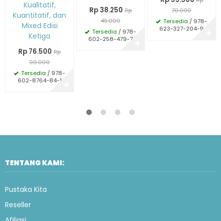
Kualitatif,
Rp 38.250
Rp
70.000
Kuantitatif, dan
45.000
Tersedia
/ 978-
Mixed Edisi
623-327-204-9
Tersedia
/ 978-
✚
Ketiga
602-258-479-7
✚
Rp 76.500
Rp
90.000
Tersedia
/ 978-
602-8764-84-1
✚
TENTANG KAMI:
Pustaka Kita
Reseller
Afiliasi