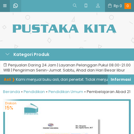
Rp
0
0
Kategori Produk
Penjualan Daring 24 Jam | Layanan Pelanggan Pukul 08.00-21.00
WIB | Pengiriman Senin-Jumat. Sabtu, Ahad dan Hari Besar libur
Asli ❯
Kami menjual buku asli, dari penerbit. Tidak menjual buku bajakan, 
Beranda
»
Pendidikan
»
Pendidikan Umum
»
Pembelajaran Abad 21
Diskon
15%