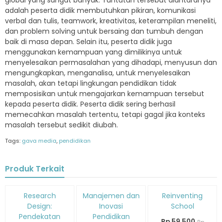
global yang sangat banyak. Tuntutan tersebut diantaranya
adalah peserta didik membutuhkan pikiran, komunikasi
verbal dan tulis, teamwork, kreativitas, keterampilan meneliti,
dan problem solving untuk bersaing dan tumbuh dengan
baik di masa depan. Selain itu, peserta didik juga
menggunakan kemampuan yang dimilikinya untuk
menyelesaikan permasalahan yang dihadapi, menyusun dan
mengungkapkan, menganalisa, untuk menyelesaikan
masalah, akan tetapi lingkungan pendidikan tidak
memposisikan untuk mengajarkan kemampuan tersebut
kepada peserta didik. Peserta didik sering berhasil
memecahkan masalah tertentu, tetapi gagal jika konteks
masalah tersebut sedikit diubah.
Tags:
gava media
,
pendidikan
Produk Terkait
Diskon
Diskon
Diskon
Research
Manajemen dan
Reinventing
15%
15%
15%
Design:
Inovasi
School
Pendekatan
Pendidikan
Rp 59.500
Rp