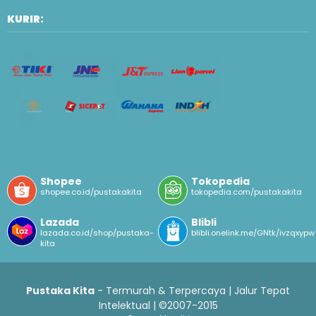
KURIR:
Shopee
Tokopedia
shopee.co.id/pustakakita
tokopedia.com/pustakakita
Lazada
Blibli
lazada.co.id/shop/pustaka-
blibli.onelink.me/GNtk/ivzqxypw
kita
Pustaka Kita
- Termurah & Terpercaya | Jalur Tepat
Intelektual | ©2007-2015