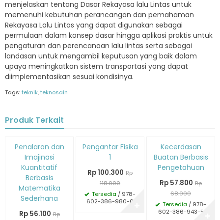
menjelaskan tentang Dasar Rekayasa lalu Lintas untuk
memenuhi kebutuhan perancangan dan pemahaman
Rekayasa Lalu Lintas yang dapat digunakan sebagai
permulaan dalam konsep dasar hingga aplikasi praktis untuk
pengaturan dan perencanaan lalu lintas serta sebagai
landasan untuk mengambil keputusan yang baik dalam
upaya meningkatkan sistem transportasi yang dapat
diimplementasikan sesuai kondisinya.
Tags:
teknik
,
teknosain
Produk Terkait
Diskon
Diskon
Diskon
Penalaran dan
Pengantar Fisika
Kecerdasan
15%
15%
15%
Imajinasi
1
Buatan Berbasis
Kuantitatif
Pengetahuan
Rp 100.300
Rp
Berbasis
Rp 57.800
118.000
Rp
Matematika
68.000
Tersedia
/ 978-
Sederhana
602-386-980-0
Tersedia
/ 978-
✚
602-386-943-5
Rp 56.100
Rp
✚