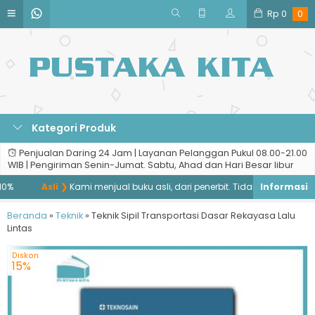
Rp
0
0
Kategori Produk
Penjualan Daring 24 Jam | Layanan Pelanggan Pukul 08.00-21.00
WIB | Pengiriman Senin-Jumat. Sabtu, Ahad dan Hari Besar libur
%
Asli ❯
Kami menjual buku asli, dari penerbit. Tidak menjual buku b
Beranda
»
Teknik
»
Teknik Sipil Transportasi Dasar Rekayasa Lalu
Lintas
Diskon
15%