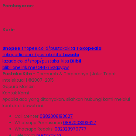
Pembayaran:
Kurir:
Shopee
shopee.co.id/pustakakita
Tokopedia
tokopedia.com/pustakakita
Lazada
lazada.co.id/shop/pustaka-kita
Blibli
blibli.onelink.me/GNtk/ivzqxypw
Pustaka Kita
- Termurah & Terpercaya | Jalur Tepat
Intelektual | ©2007-2015
Gapura Mandiri
Kontak Kami
Apabila ada yang ditanyakan, silahkan hubungi kami melalui
kontak di bawah ini.
Call Center
0882008193627
Whatsapp
Pemasaran
0882008193627
Whatsapp
Redaksi
082328979777
Telegram
pustakakita