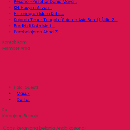
Pesohor-Pesohor Dunia Maya....
KH. Hasyim Asyari....
Historiografi Islam Kritis....
Sejarah Timur Tengah (Sejarah Asia Barat) [Jilid 2....
Berdiri di Kota Mati....
Pembelajaran Abad 21....
Kontak Kami
Member Area
Halo, Guest!
Masuk
Daftar
Rp
Keranjang Belanja
Oops, keranjang belanja Anda kosong!