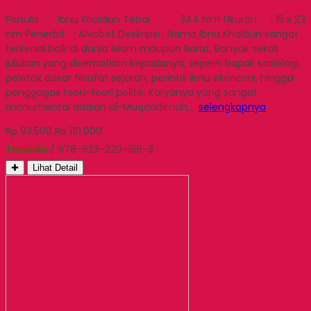
Penulis : Ibnu Khaldun Tebal : 344 hlm Ukuran : 15 x 23
cm Penerbit : Alvabet Deskripsi : Nama Ibnu Khaldun sangat
terkenal baik di dunia Islam maupun Barat. Banyak sekali
julukan yang disematkan kepadanya, seperti bapak sosiologi,
peletak dasar filsafat sejarah, perintis ilmu ekonomi, hingga
penggagas teori-teori politik. Karyanya yang sangat
monumental adalah al-Muqaddimah….
selengkapnya
Rp 93.500
Rp 110.000
Tersedia
/ 978-623-220-158-3
✚
Lihat Detail