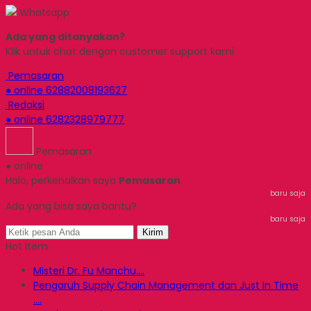
Whatsapp
Ada yang ditanyakan?
Klik untuk chat dengan customer support kami
Pemasaran
● online
62882008193627
Redaksi
● online
6282328979777
Pemasaran
● online
Halo, perkenalkan saya
Pemasaran
baru saja
Ada yang bisa saya bantu?
baru saja
Kirim
Hot Item
Misteri Dr. Fu Manchu....
Pengaruh Supply Chain Management dan Just In Time
....