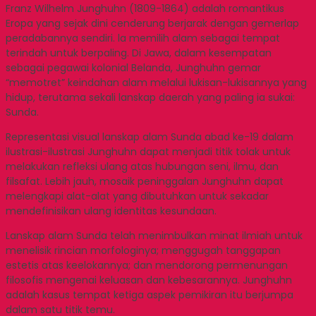
Franz Wilhelm Junghuhn (1809-1864) adalah romantikus
Eropa yang sejak dini cenderung berjarak dengan gemerlap
peradabannya sendiri. la memilih alam sebagai tempat
terindah untuk berpaling. Di Jawa, dalam kesempatan
sebagai pegawai kolonial Belanda, Junghuhn gemar
“memotret” keindahan alam melalui lukisan-lukisannya yang
hidup, terutama sekali lanskap daerah yang paling ia sukai:
Sunda.
Representasi visual lanskap alam Sunda abad ke-19 dalam
ilustrasi-ilustrasi Junghuhn dapat menjadi titik tolak untuk
melakukan refleksi ulang atas hubungan seni, ilmu, dan
filsafat. Lebih jauh, mosaik peninggalan Junghuhn dapat
melengkapi alat-alat yang dibutuhkan untuk sekadar
mendefinisikan ulang identitas kesundaan.
Lanskap alam Sunda telah menimbulkan minat ilmiah untuk
menelisik rincian morfologinya; menggugah tanggapan
estetis atas keelokannya; dan mendorong permenungan
filosofis mengenai keluasan dan kebesarannya. Junghuhn
adalah kasus tempat ketiga aspek pemikiran itu berjumpa
dalam satu titik temu.