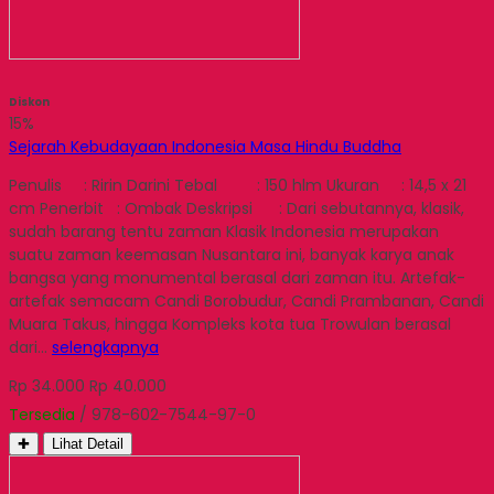
Diskon
15%
Sejarah Kebudayaan Indonesia Masa Hindu Buddha
Penulis : Ririn Darini Tebal : 150 hlm Ukuran : 14,5 x 21
cm Penerbit : Ombak Deskripsi : Dari sebutannya, klasik,
sudah barang tentu zaman Klasik Indonesia merupakan
suatu zaman keemasan Nusantara ini, banyak karya anak
bangsa yang monumental berasal dari zaman itu. Artefak-
artefak semacam Candi Borobudur, Candi Prambanan, Candi
Muara Takus, hingga Kompleks kota tua Trowulan berasal
dari…
selengkapnya
Rp 34.000
Rp 40.000
Tersedia
/ 978-602-7544-97-0
✚
Lihat Detail