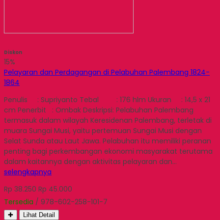
Diskon
15%
Pelayaran dan Perdagangan di Pelabuhan Palembang 1824-
1864
Penulis : Supriyanto Tebal : 176 hlm Ukuran : 14,5 x 21
cm Penerbit : Ombak Deskripsi: Pelabuhan Palembang
termasuk dalam wilayah Keresidenan Palembang, terletak di
muara Sungai Musi, yaitu pertemuan Sungai Musi dengan
Selat Sunda atau Laut Jawa. Pelabuhan itu memiliki peranan
penting bagi perkembangan ekonomi masyarakat terutama
dalam kaitannya dengan aktivitas pelayaran dan…
selengkapnya
Rp 38.250
Rp 45.000
Tersedia
/ 978-602-258-101-7
✚
Lihat Detail