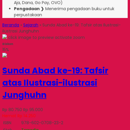
Aja, Dana, Go Pay, OVO)
Pengadaan ❯
Menerima pengadaan buku untuk
perpustakaan
Beranda
»
Sejarah
»
Sunda Abad ke-19: Tafsir atas Ilustrasi-
ilustrasi Junghuhn
click image to preview
activate zoom
Diskon
15%
Sunda Abad ke-19: Tafsir
atas Ilustrasi-ilustrasi
Junghuhn
Rp 80.750
Rp 95.000
Hemat Rp 14.250
ISBN
978-602-0708-23-2
Stok
Tersedia