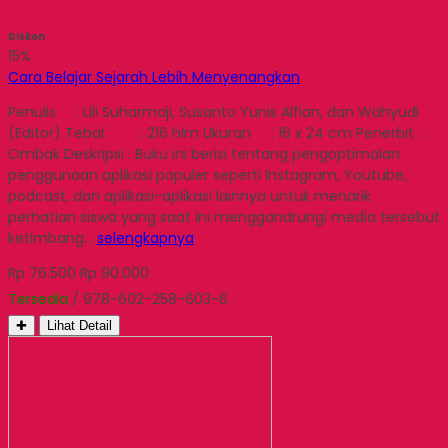
Diskon
15%
Cara Belajar Sejarah Lebih Menyenangkan
Penulis : Lili Suharmaji, Susanto Yunis Alfian, dan Wahyudi
(Editor) Tebal : 216 hlm Ukuran : 16 x 24 cm Penerbit :
Ombak Deskripsi : Buku ini berisi tentang pengoptimalan
penggunaan aplikasi populer seperti Instagram, Youtube,
podcast, dan aplikasi-aplikasi lainnya untuk menarik
perhatian siswa yang saat ini menggandrungi media tersebut
ketimbang…
selengkapnya
Rp 76.500
Rp 90.000
Tersedia
/ 978-602-258-603-6
✚
Lihat Detail