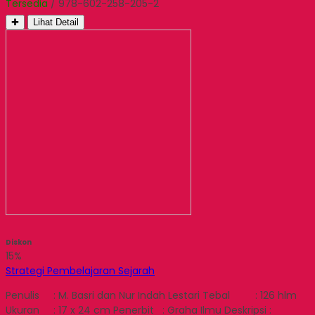
Tersedia
/ 978-602-258-205-2
✚
Lihat Detail
Diskon
15%
Strategi Pembelajaran Sejarah
Penulis : M. Basri dan Nur Indah Lestari Tebal : 126 hlm
Ukuran : 17 x 24 cm Penerbit : Graha Ilmu Deskripsi :