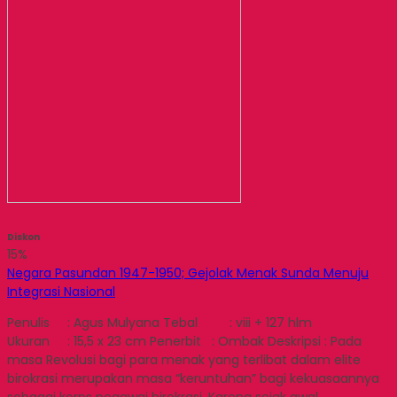
Diskon
15%
Negara Pasundan 1947-1950; Gejolak Menak Sunda Menuju
Integrasi Nasional
Penulis : Agus Mulyana Tebal : viii + 127 hlm
Ukuran : 15,5 x 23 cm Penerbit : Ombak Deskripsi : Pada
masa Revolusi bagi para menak yang terlibat dalam elite
birokrasi merupakan masa “keruntuhan” bagi kekuasaannya
sebagai korps pegawai birokrasi. Karena sejak awal