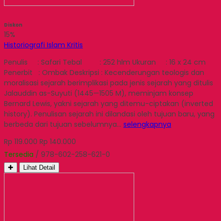
Diskon
15%
Historiografi Islam Kritis
Penulis : Safari Tebal : 252 hlm Ukuran : 16 x 24 cm
Penerbit : Ombak Deskripsi : Kecenderungan teologis dan
moralisasi sejarah berimplikasi pada jenis sejarah yang ditulis
Jalauddin as-Suyuti (1445—1505 M), meminjam konsep
Bernard Lewis, yakni sejarah yang ditemu-ciptakan (inverted
history). Penulisan sejarah ini dilandasi oleh tujuan baru, yang
berbeda dari tujuan sebelumnya…
selengkapnya
Rp 119.000
Rp 140.000
Tersedia
/ 978-602-258-621-0
✚
Lihat Detail