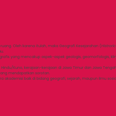
 ruang. Oleh karena itulah, maka Geografi Kesejarahan (
Histror
au.
ografis yang mencakup aspek-aspek geologis, geomorfologis, klim
Hindu/Kuno, kerajaan-kerajaan di Jawa Timur dan Jawa Tengah
h yang mendapatkan sorotan.
para akademisi baik di bidang geografi, sejarah, maupun ilmu so