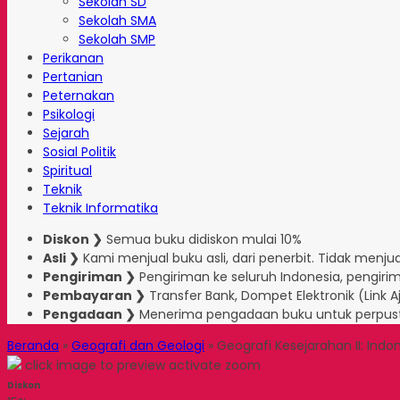
Sekolah SD
Sekolah SMA
Sekolah SMP
Perikanan
Pertanian
Peternakan
Psikologi
Sejarah
Sosial Politik
Spiritual
Teknik
Teknik Informatika
Diskon ❯
Semua buku didiskon mulai 10%
Asli ❯
Kami menjual buku asli, dari penerbit. Tidak menjual
Pengiriman ❯
Pengiriman ke seluruh Indonesia, pengirim
Pembayaran ❯
Transfer Bank, Dompet Elektronik (Link 
Pengadaan ❯
Menerima pengadaan buku untuk perpus
Beranda
»
Geografi dan Geologi
»
Geografi Kesejarahan II: Indo
click image to preview
activate zoom
Diskon