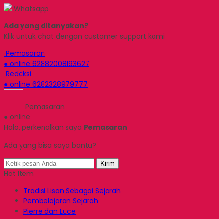
Whatsapp
Ada yang ditanyakan?
Klik untuk chat dengan customer support kami
Pemasaran
● online
62882008193627
Redaksi
● online
6282328979777
Pemasaran
● online
Halo, perkenalkan saya
Pemasaran
Ada yang bisa saya bantu?
Kirim
Hot Item
Tradisi Lisan Sebagai Sejarah
Pembelajaran Sejarah
Pierre dan Luce