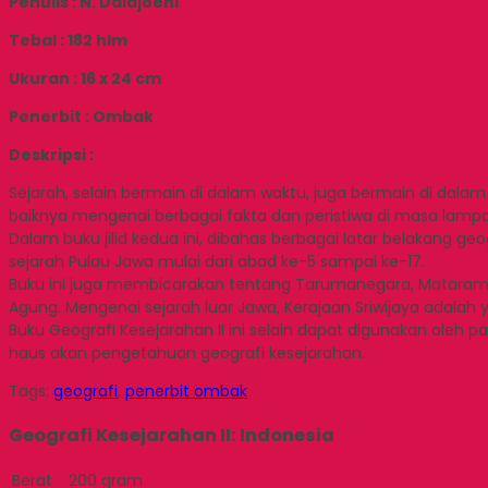
Penulis : N. Daldjoeni
Tebal : 182 hlm
Ukuran : 16 x 24 cm
Penerbit : Ombak
Deskripsi :
Sejarah, selain bermain di dalam waktu, juga bermain di dalam
baiknya mengenai berbagai fakta dan peristiwa di masa lamp
Dalam buku jilid kedua ini, dibahas berbagai latar belakang ge
sejarah Pulau Jawa mulai dari abad ke-5 sampai ke-17.
Buku ini juga membicarakan tentang Tarumanegara, Mataram 
Agung. Mengenai sejarah luar Jawa, Kerajaan Sriwijaya adala
Buku Geografi Kesejarahan II ini selain dapat digunakan oleh 
haus akan pengetahuan geografi kesejarahan.
Tags:
geografi
,
penerbit ombak
Geografi Kesejarahan II: Indonesia
Berat
200 gram