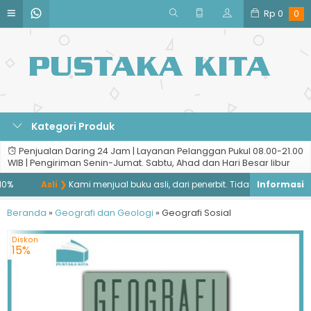
Rp
0
0
Kategori Produk
Penjualan Daring 24 Jam | Layanan Pelanggan Pukul 08.00-21.00
WIB | Pengiriman Senin-Jumat. Sabtu, Ahad dan Hari Besar libur
%
Asli ❯
Kami menjual buku asli, dari penerbit. Tidak menjual buku b
Beranda
»
Geografi dan Geologi
»
Geografi Sosial
Diskon
15%