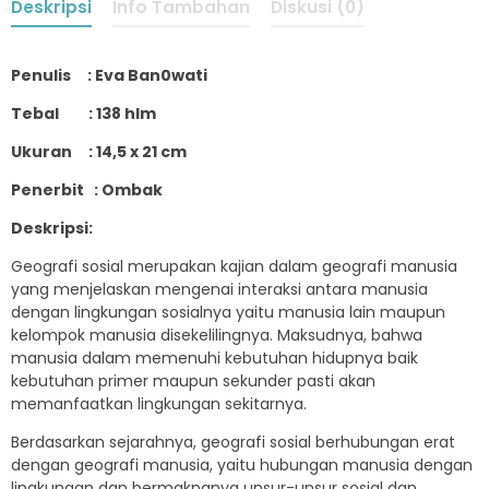
Deskripsi
Info Tambahan
Diskusi (0)
Penulis : Eva Ban0wati
Tebal : 138 hlm
Ukuran : 14,5 x 21 cm
Penerbit : Ombak
Deskripsi:
Geografi sosial merupakan kajian dalam geografi manusia
yang menjelaskan mengenai interaksi antara manusia
dengan lingkungan sosialnya yaitu manusia lain maupun
kelompok manusia disekelilingnya. Maksudnya, bahwa
manusia dalam memenuhi kebutuhan hidupnya baik
kebutuhan primer maupun sekunder pasti akan
memanfaatkan lingkungan sekitarnya.
Berdasarkan sejarahnya, geografi sosial berhubungan erat
dengan geografi manusia, yaitu hubungan manusia dengan
lingkungan dan bermaknanya unsur-unsur sosial dan