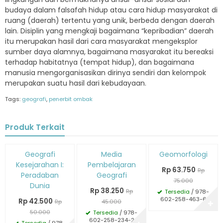
budaya dalam falsafah hidup atau cara hidup masyarakat di
ruang (daerah) tertentu yang unik, berbeda dengan daerah
lain. Disiplin yang mengkaji bagaimana “kepribadian” daerah
itu merupakan hasil dari cara masyarakat mengeksplor
sumber daya alamnya, bagaimana masyarakat itu bereaksi
terhadap habitatnya (tempat hidup), dan bagaimana
manusia mengorganisasikan dirinya sendiri dan kelompok
merupakan suatu hasil dari kebudayaan.
Tags:
geografi
,
penerbit ombak
Produk Terkait
Diskon
Diskon
Diskon
Geografi
Media
Geomorfologi
15%
15%
15%
Kesejarahan I:
Pembelajaran
Rp 63.750
Rp
Peradaban
Geografi
75.000
Dunia
Rp 38.250
Rp
Tersedia
/ 978-
602-258-463-6
Rp 42.500
Rp
45.000
✚
50.000
Tersedia
/ 978-
602-258-234-2
Tersedia
/ 978-