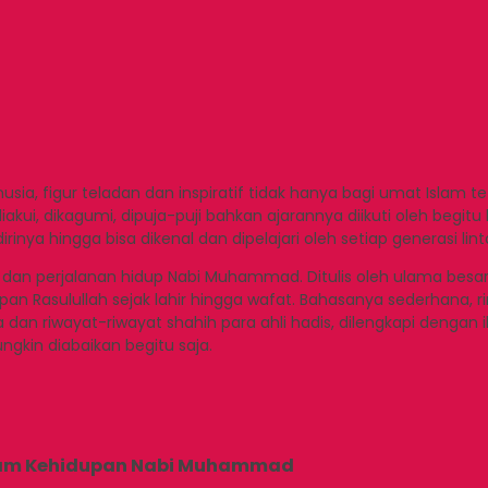
figur teladan dan inspiratif tidak hanya bagi umat Islam tetapi
kui, dikagumi, dipuja-puji bahkan ajarannya diikuti oleh begitu 
a hingga bisa dikenal dan dipelajari oleh setiap generasi lintas 
 dan perjalanan hidup Nabi Muhammad. Ditulis oleh ulama besar 
ulullah sejak lahir hingga wafat. Bahasanya sederhana, ringka
a dan riwayat-riwayat shahih para ahli hadis, dilengkapi dengan 
ngkin diabaikan begitu saja.
dalam Kehidupan Nabi Muhammad