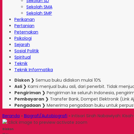
Sekolah SD
Sekolah SMA
Sekolah SMP
Perikanan
Pertanian
Peternakan
Psikologi
Sejarah
Sosial Politik
Spiritual
Teknik
Teknik Informatika
Diskon ❯
Semua buku didiskon mulai 10%
Asli ❯
Kami menjual buku asli, dari penerbit. Tidak menjual
Pengiriman ❯
Pengiriman ke seluruh Indonesia, pengirim
Pembayaran ❯
Transfer Bank, Dompet Elektronik (Link 
Pengadaan ❯
Menerima pengadaan buku untuk perpus
Beranda
»
Biografi/Autobiografi
»
Intisari Sirah Nabawiyah: Ki
click image to preview
activate zoom
Diskon