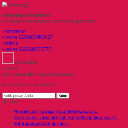
Whatsapp
Ada yang ditanyakan?
Klik untuk chat dengan customer support kami
Pemasaran
● online
62882008193627
Redaksi
● online
6282328979777
Pemasaran
● online
Halo, perkenalkan saya
Pemasaran
Ada yang bisa saya bantu?
Kirim
Hot Item
Pengelolaan Kawasan Laut Berkelanjutan....
Horor Tanah Jawa: 13 Kisah Hantu Paling Seram di P....
Anthropological Linguistics....