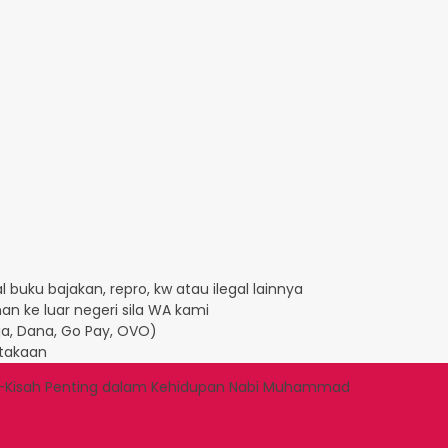
 buku bajakan, repro, kw atau ilegal lainnya
an ke luar negeri sila WA kami
Aja, Dana, Go Pay, OVO)
takaan
sah-Kisah Penting dalam Kehidupan Nabi Muhammad