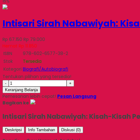
15%
Intisari Sirah Nabawiyah: K
Rp 67.150
Rp 79.000
Hemat Rp 11.850
ISBN
978-602-6577-38-2
Stok
Tersedia
Kategori
Biografi/Autobiografi
Tentukan pilihan yang tersedia!
-
+
Keranjang Belanja
Pemesanan lebih cepat!
Pesan Langsung
Bagikan ke
Intisari Sirah Nabawiyah: Kisah-Kisa
Deskripsi
Info Tambahan
Diskusi (0)