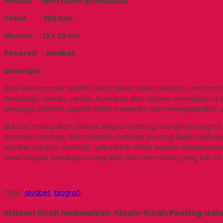
Penulis : Ibnu Hazm al-Andalusi
Tebal : 390 hlm
Ukuran : 13 x 20 cm
Penerbit : Alvabet
Deskripsi :
Nabi Muhammad adalah tokoh besar dalam sejarah umat manusia, 
bersahaja, ramah, cerdas, humanis, dan visioner membuat ia dia
Berbagai catatan sejarah telah merekam dan mengabadikan diriny
Buku ini merupakan riwayat sejarah penting mengenai biografi
momen-momen, dan catatan-catatan penting dalam kehidupan Ras
sumber rujukan otoritatif, yakni kitab-kitab sejarah sebelumny
ihwal riwayat kehidupan sang Nabi dan Islam awal, yang tak mu
Tags:
alvabet
,
biografi
Intisari Sirah Nabawiyah: Kisah-Kisah Penting 