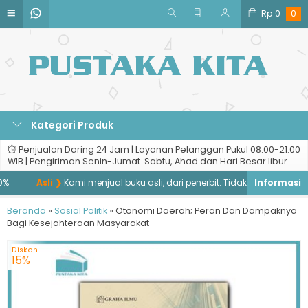
Rp
0
0
Kategori Produk
Penjualan Daring 24 Jam | Layanan Pelanggan Pukul 08.00-21.00
WIB | Pengiriman Senin-Jumat. Sabtu, Ahad dan Hari Besar libur
Asli ❯
Kami menjual buku asli, dari penerbit. Tidak menjual buku ba
Beranda
»
Sosial Politik
»
Otonomi Daerah; Peran Dan Dampaknya
Bagi Kesejahteraan Masyarakat
Diskon
15%