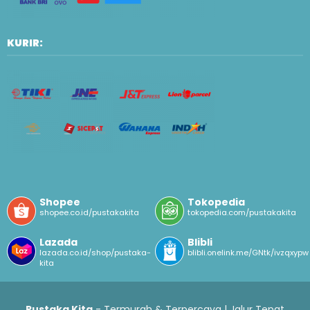
KURIR:
Shopee
Tokopedia
shopee.co.id/pustakakita
tokopedia.com/pustakakita
Lazada
Blibli
lazada.co.id/shop/pustaka-
blibli.onelink.me/GNtk/ivzqxypw
kita
Pustaka Kita
- Termurah & Terpercaya | Jalur Tepat