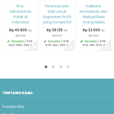
Diskon
Diskon
Diskon
Ilmu
Perencanaan
Indikator
15%
15%
20%
Administrasi
SDM untuk
Kemiskinan dan
Publik di
Organisasi Profit
Misklasifikasi
Indonesia
yang Kompetitif
Orang Miskin
Rp 40.800
Rp 36.125
Rp 32.000
Rp
Rp
Rp
48.000
42.500
40.000
Tersedia
/ 978-
Tersedia
/ 978-
Tersedia
/ 978-
602-386-295-5
979-420-490-0
979-461-970-4
✚
✚
✚
TENTANG KAMI:
Pustaka Kita