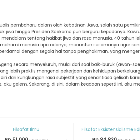
alis pembaharu dalam olah kebatinan Jawa, salah satu pemikir 
yak jiwa hingga Presiden Soekarno pun berguru kepadanya. Ka
an mendalam tentang hakikat jiwa dan rasa manusia. 40 tahun le
memahami manusia apa adanya, menuntun sesamanya agar sang
las berdamai dengan segala hal tanpa penghakiman, yang menger
eng secara menyeluruh, mulai dari soal baik-buruk (awon-sae)
 yang lebih praktis mengenai pekerjaan dan kehidupan berkeluarg
i dari kungkungan rasa subjektif yang senantiasa gelisah kar
, aku gelem. Sekarang, di sini, dalam keadaan seperti ini, aku 
Diskon
Filsafat Ilmu
Filsafat Eksistensialisme Edi
15%
Rp 51.000
Rp 84.830
Rp 60.000
Rp 99.800