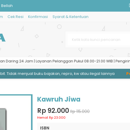
 Bellah
im
Cek Resi
Konfirmasi
Syarat & Ketentuan
osa Fiksi
n Sebuah Panduan Praktis Edisi
Semi Pandemi
ngan Kurikulum dengan Pendekatan
an Daring 24 Jam | Layanan Pelanggan Pukul 08.00-21.00 WIB | Pengiri
n: Konsep dan Paradigma Baru Si
 Tidak menjual buku bajakan, repro, kw atau ilegal lainnya
Peng
dalam Penelitian Biomedis
Kawruh Jiwa
Rp 92.000
Rp 115.000
Hemat Rp 23.000
ISBN