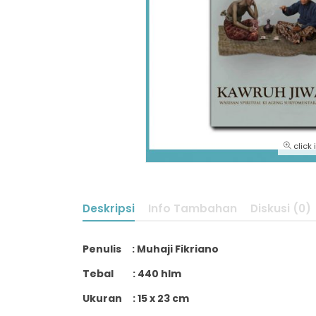
click
Deskripsi
Info Tambahan
Diskusi (0)
Penulis : Muhaji Fikriano
Tebal : 440 hlm
Ukuran : 15 x 23 cm