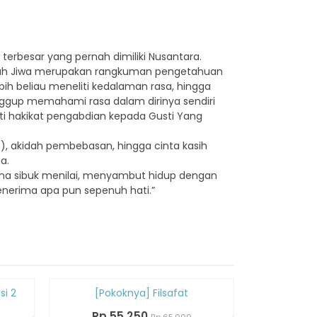
terbesar yang pernah dimiliki Nusantara.
wruh Jiwa merupakan rangkuman pengetahuan
bih beliau meneliti kedalaman rasa, hingga
gup memahami rasa dalam dirinya sendiri
ti hakikat pengabdian kepada Gusti Yang
, akidah pembebasan, hingga cinta kasih
a.
ena sibuk menilai, menyambut hidup dengan
menerima apa pun sepenuh hati.”
Diskon
Diskon
si 2
[Pokoknya] Filsafat
Jean Baud
15%
15%
Buday
Rp 55.250
Rp 65.000