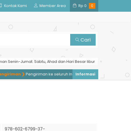
Kontak Kami
Member Area
Rp
0
0
Cari
man Senin-Jumat. Sabtu, Ahad dan Hari Besar libur
iriman ❯
Pengiriman ke seluruh Indonesia, pengiriman ke luar neger
978-602-6799-37-