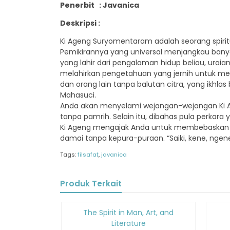
Penerbit : Javanica
Deskripsi :
Ki Ageng Suryomentaram adalah seorang spiritu
Pemikirannya yang universal menjangkau ban
yang lahir dari pengalaman hidup beliau, urai
melahirkan pengetahuan yang jernih untuk 
dan orang lain tanpa balutan citra, yang ikh
Mahasuci.
Anda akan menyelami wejangan-wejangan Ki Ag
tanpa pamrih. Selain itu, dibahas pula perkara
Ki Ageng mengajak Anda untuk membebaskan dir
damai tanpa kepura-puraan. “Saiki, kene, ngene
Tags:
filsafat
,
javanica
Produk Terkait
Diskon
Diskon
The Spirit in Man, Art, and
15%
15%
Literature