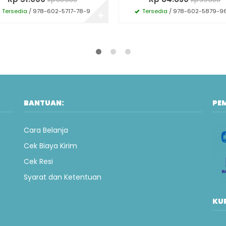
Tersedia
/ 978-602-5717-78-9
Tersedia
/ 978-602-5879-9
✚
BANTUAN:
PE
Cara Belanja
Cek Biaya Kirim
Cek Resi
Syarat dan Ketentuan
KUR