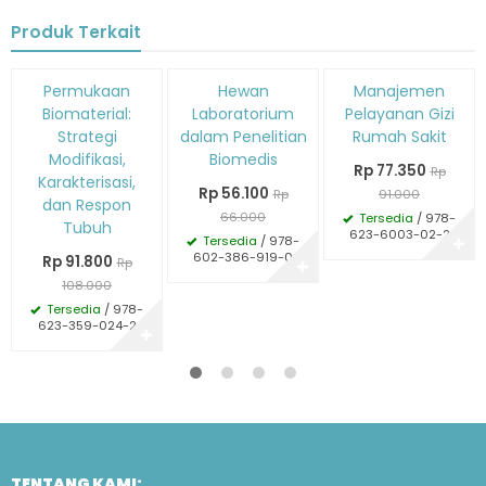
Produk Terkait
Diskon
Diskon
Diskon
Permukaan
Hewan
Manajemen
15%
15%
15%
Biomaterial:
Laboratorium
Pelayanan Gizi
Strategi
dalam Penelitian
Rumah Sakit
Modifikasi,
Biomedis
Rp 77.350
Rp
Karakterisasi,
Rp 56.100
Rp
91.000
dan Respon
66.000
Tersedia
/ 978-
Tubuh
623-6003-02-2
Tersedia
/ 978-
✚
602-386-919-0
Rp 91.800
Rp
✚
108.000
Tersedia
/ 978-
623-359-024-2
✚
TENTANG KAMI: