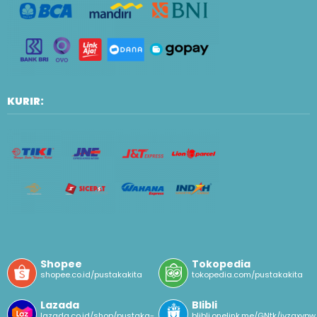
KURIR:
Shopee
Tokopedia
shopee.co.id/pustakakita
tokopedia.com/pustakakita
Lazada
Blibli
lazada.co.id/shop/pustaka-
blibli.onelink.me/GNtk/ivzqxypw