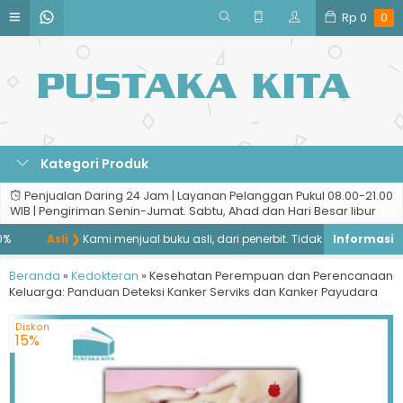
Rp
0
0
Kategori Produk
Penjualan Daring 24 Jam | Layanan Pelanggan Pukul 08.00-21.00
WIB | Pengiriman Senin-Jumat. Sabtu, Ahad dan Hari Besar libur
Asli ❯
Kami menjual buku asli, dari penerbit. Tidak menjual buku baj
Beranda
»
Kedokteran
»
Kesehatan Perempuan dan Perencanaan
Keluarga: Panduan Deteksi Kanker Serviks dan Kanker Payudara
Diskon
15%