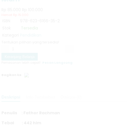
Praktis
ke luar negeri sila WA kami
Rp 85.000
Rp 100.000
Pembayaran ❯
Transfer Bank, Dompet Elektronik (Link Aja,
Kesehatan
Hemat Rp 15.000
ISBN
978-623-6166-35-2
Dana, Go Pay, OVO)
Lingkungan
Stok
Tersedia
Pengadaan ❯
Menerima pengadaan buku untuk
Kategori
Pendidikan
Edisi Kedua
Tentukan pilihan yang tersedia!
perpustakaan
Teori dan
-
+
Keranjang Belanja
Aplikasi Teknik
Pemesanan lebih cepat!
Pesan Langsung
Listrik
Bagikan ke
Sejarah Batak
Karo: Sebuah
Deskripsi
Info Tambahan
Diskusi (0)
Sumbangan
Penulis : Fathor Rachman
Tiga Malam
Tebal : 442 hlm