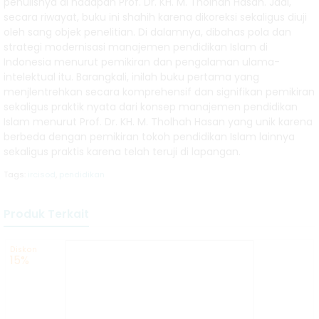
penulisnya di hadapan Prof. Dr. KH. M. Tholhah Hasan. Jadi,
secara riwayat, buku ini shahih karena dikoreksi sekaligus diuji
oleh sang objek penelitian. Di dalamnya, dibahas pola dan
strategi modernisasi manajemen pendidikan Islam di
Indonesia menurut pemikiran dan pengalaman ulama-
intelektual itu. Barangkali, inilah buku pertama yang
menjlentrehkan secara komprehensif dan signifikan pemikiran
sekaligus praktik nyata dari konsep manajemen pendidikan
Islam menurut Prof. Dr. KH. M. Tholhah Hasan yang unik karena
berbeda dengan pemikiran tokoh pendidikan Islam lainnya
sekaligus praktis karena telah teruji di lapangan.
Tags:
ircisod
,
pendidikan
Produk Terkait
Diskon
15%