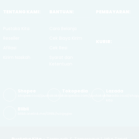
TENTANG KAMI:
BANTUAN:
PEMBAYARAN:
Pustaka Kita
Cara Belanja
Reseller
Cek Biaya Kirim
KURIR:
Afiliasi
Cek Resi
Kirim Naskah
Syarat dan
Ketentuan
Shopee
Tokopedia
Lazada
shopee.co.id/pustakakita
tokopedia.com/pustakakita
lazada.co.id/shop
kita
Blibli
blibli.onelink.me/GNtk/ivzqxypw