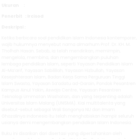
Bersama
Ukuran :
Penghuni
Penerbit : Ircisod
Surga
Deskripsi :
Ketika berbicara soal pendidikan Islam Indonesia kontemporer,
Geografi
wajib hukumnya menyebut nama almarhum Prof. Dr. KH. M.
Tholhah Hasan. Sebab, ia telah mendirikan, memimpin,
Politik
mengelola, membina, dan mengembangkan puluhan
lembaga pendidikan Islam, seperti Yayasan Pendidikan Islam
Al-Ma’arif, Yayasan Sabilillah, Yayasan Hizbullah, Yayasan
Kesejahteraan Islam, Badan Kerja Sama Perguruan Tinggi
Islam Swasta, Yayasan Sa’adatu ad-Darain, Pondok Pesantren
Kampus Ainul Yakin, Aswaja Centre, Yayasan Pesantren
Teknologi Ummatan Washatan, dan yang terpenting adalah
Universitas Islam Malang (UNISMA). Kiai multitalenta yang
disebut-sebut sebagai Wali Songonya NU dan Imam
Ghazalinya Indonesia itu telah menghabiskan hampir seluruh
usianya demi mengembangkan pendidikan Islam Indonesia.
Buku ini disarikan dari disertasi yang dipertahankan oleh