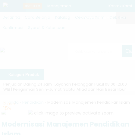
Manajemen
Kontak Kami
HOT ITEM
Beranda
Cara Belanja
Katalog
Cek Biaya Kirim
Cek Resi
Whatsapp
Barang Milik
Member Area
Rp
Konfirmasi
Syarat & Ketentuan
Daerah
Tinjauan Studi
Cari
Manajemen
dan
Kategori Produk
Kebijakan
Penjualan Daring 24 Jam | Layanan Pelanggan Pukul 08.00-21.00
WIB | Pengiriman Senin-Jumat. Sabtu, Ahad dan Hari Besar libur
Publik di I
Diskon ❯
Semua buku didiskon mulai 10%
Beranda
»
Pendidikan
»
Modernisasi Manajemen Pendidikan Islam
Teori Sastra:
Diskon
15%
Asli ❯
Kami menjual buku asli, dari penerbit. Tidak menjual
click image to preview
activate zoom
Sebuah
buku bajakan, repro, kw atau ilegal lainnya
Modernisasi Manajemen Pendidikan
Pengantar
Pengiriman ❯
Pengiriman ke seluruh Indonesia, pengiriman
Islam