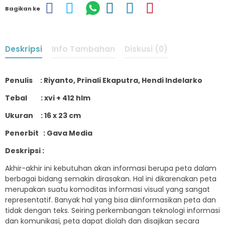
Bagikan ke
Deskripsi
Info Tambahan
Diskusi (0)
Penulis : Riyanto, Prinali Ekaputra, Hendi Indelarko
Tebal : xvi + 412 hlm
Ukuran : 16 x 23 cm
Penerbit : Gava Media
Deskripsi :
Akhir-akhir ini kebutuhan akan informasi berupa peta dalam
berbagai bidang semakin dirasakan. Hal ini dikarenakan peta
merupakan suatu komoditas informasi visual yang sangat
representatif. Banyak hal yang bisa diinformasikan peta dan
tidak dengan teks. Seiring perkembangan teknologi informasi
dan komunikasi, peta dapat diolah dan disajikan secara