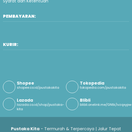
Syarat dan Ketentuan
PEMBAYARAN:
KURIR:
Shopee
Tokopedia
shopee.co.id/pustakakita
tokopedia.com/pustakakita
Lazada
Blibli
lazada.co.id/shop/pustaka-
blibli.onelink.me/GNtk/ivzqxypw
kita
Pustaka Kita
- Termurah & Terpercaya | Jalur Tepat