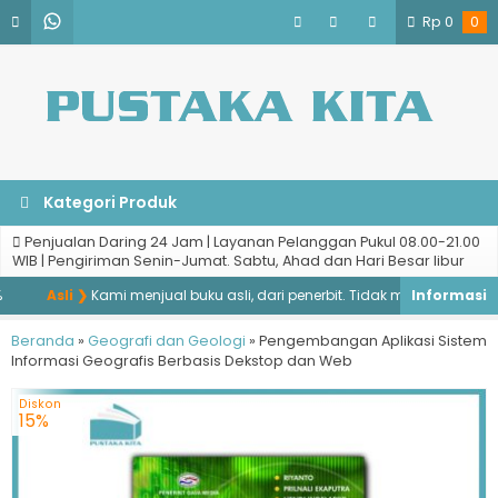
Rp
0
0
Kategori Produk
Penjualan Daring 24 Jam | Layanan Pelanggan Pukul 08.00-21.00
WIB | Pengiriman Senin-Jumat. Sabtu, Ahad dan Hari Besar libur
Asli ❯
Kami menjual buku asli, dari penerbit. Tidak menjual buku baja
Beranda
»
Geografi dan Geologi
»
Pengembangan Aplikasi Sistem
Informasi Geografis Berbasis Dekstop dan Web
Diskon
15%