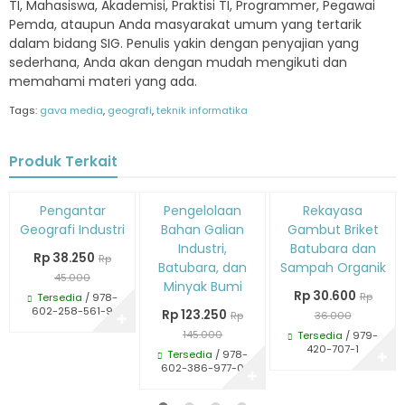
TI, Mahasiswa, Akademisi, Praktisi TI, Programmer, Pegawai
Pemda, ataupun Anda masyarakat umum yang tertarik
dalam bidang SIG. Penulis yakin dengan penyajian yang
sederhana, Anda akan dengan mudah mengikuti dan
memahami materi yang ada.
Tags:
gava media
,
geografi
,
teknik informatika
Produk Terkait
Diskon
Diskon
Diskon
Pengantar
Pengelolaan
Rekayasa
15%
15%
15%
Geografi Industri
Bahan Galian
Gambut Briket
Industri,
Batubara dan
Rp 38.250
Rp
Batubara, dan
Sampah Organik
45.000
Minyak Bumi
Rp 30.600
Rp
Tersedia
/ 978-
602-258-561-9
Rp 123.250
Rp
36.000
✚
145.000
Tersedia
/ 979-
420-707-1
Tersedia
/ 978-
✚
602-386-977-0
✚