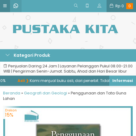
Rp
0
0
Kategori Produk
Penjualan Daring 24 Jam | Layanan Pelanggan Pukul 08.00-21.00
WIB | Pengiriman Senin-Jumat. Sabtu, Ahad dan Hari Besar libur
%
Asli ❯
Kami menjual buku asli, dari penerbit. Tidak menjual buku b
Beranda
»
Geografi dan Geologi
»
Penggunaan dan Tata Guna
Lahan
Diskon
15%