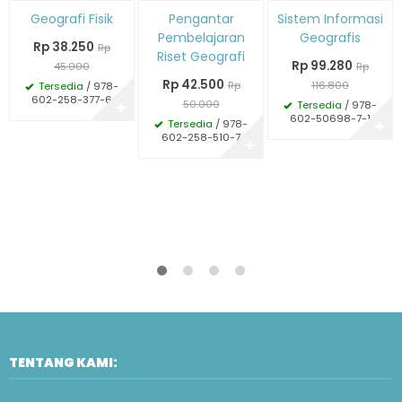
Diskon
Diskon
Diskon
Geografi Fisik
Pengantar
Sistem Informasi
15%
15%
15%
Pembelajaran
Geografis
Rp 38.250
Rp
Riset Geografi
Rp 99.280
45.000
Rp
Rp 42.500
Rp
116.800
Tersedia
/ 978-
602-258-377-6
50.000
Tersedia
/ 978-
✚
602-50698-7-1
Tersedia
/ 978-
✚
602-258-510-7
✚
TENTANG KAMI: