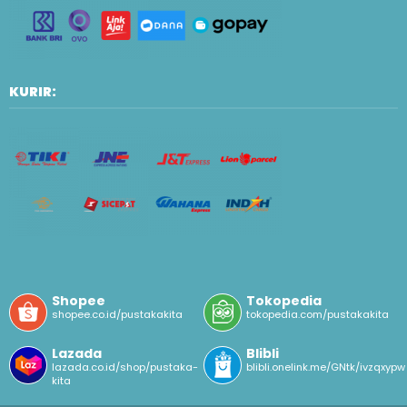
KURIR:
Shopee
Tokopedia
shopee.co.id/pustakakita
tokopedia.com/pustakakita
Lazada
Blibli
lazada.co.id/shop/pustaka-
blibli.onelink.me/GNtk/ivzqxypw
kita