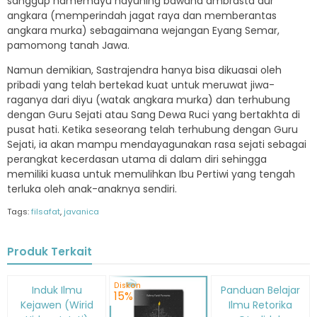
sanggup hamemayu hayuning bawana ambrasta dur
angkara (memperindah jagat raya dan memberantas
angkara murka) sebagaimana wejangan Eyang Semar,
pamomong tanah Jawa.
Namun demikian, Sastrajendra hanya bisa dikuasai oleh
pribadi yang telah bertekad kuat untuk meruwat jiwa-
raganya dari diyu (watak angkara murka) dan terhubung
dengan Guru Sejati atau Sang Dewa Ruci yang bertakhta di
pusat hati. Ketika seseorang telah terhubung dengan Guru
Sejati, ia akan mampu mendayagunakan rasa sejati sebagai
perangkat kecerdasan utama di dalam diri sehingga
memiliki kuasa untuk memulihkan Ibu Pertiwi yang tengah
terluka oleh anak-anaknya sendiri.
Tags:
filsafat
,
javanica
Produk Terkait
Diskon
Diskon
Diskon
Induk Ilmu
Panduan Belajar
20%
15%
15%
Kejawen (Wirid
Ilmu Retorika