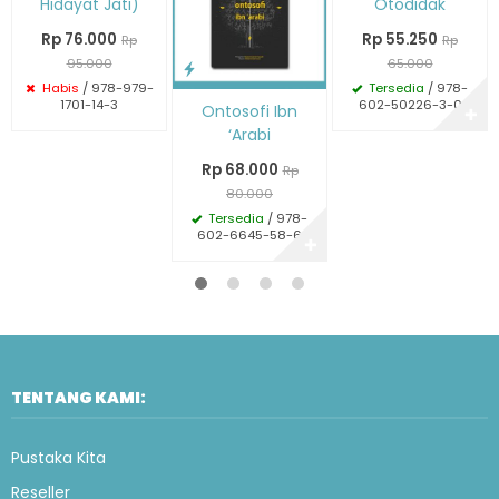
Hidayat Jati)
Otodidak
Rp 76.000
Rp 55.250
Rp
Rp
95.000
65.000
Habis
/ 978-979-
Tersedia
/ 978-
1701-14-3
602-50226-3-0
Ontosofi Ibn
✚
‘Arabi
Rp 68.000
Rp
80.000
Tersedia
/ 978-
602-6645-58-6
✚
TENTANG KAMI:
Pustaka Kita
Reseller