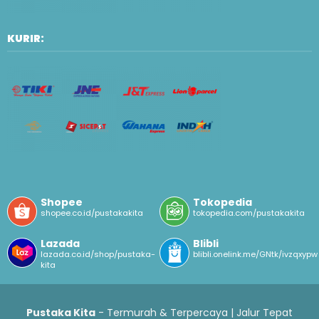
KURIR:
Shopee
Tokopedia
shopee.co.id/pustakakita
tokopedia.com/pustakakita
Lazada
Blibli
lazada.co.id/shop/pustaka-
blibli.onelink.me/GNtk/ivzqxypw
kita
Pustaka Kita
- Termurah & Terpercaya | Jalur Tepat