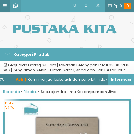
Rp
0
0
Kategori Produk
Penjualan Daring 24 Jam | Layanan Pelanggan Pukul 08.00-21.00
WIB | Pengiriman Senin-Jumat. Sabtu, Ahad dan Hari Besar libur
Asli ❯
Kami menjual buku asli, dari penerbit. Tidak menjual buku ba
Beranda
»
Filsafat
»
Sastrajendra: Ilmu Kesempurnaan Jiwa
Diskon
20%