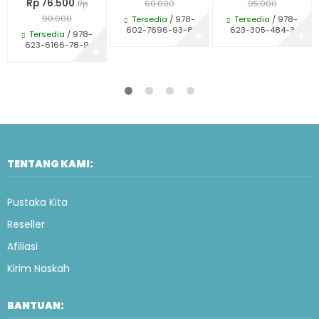
Rp 76.500
Rp
60.000
95.000
90.000
Tersedia
/ 978-
Tersedia
/ 978-
602-7696-93-8
623-305-484-3
Tersedia
/ 978-
✚
✚
623-6166-78-9
✚
TENTANG KAMI:
Pustaka Kita
Reseller
Afiliasi
Kirim Naskah
BANTUAN: