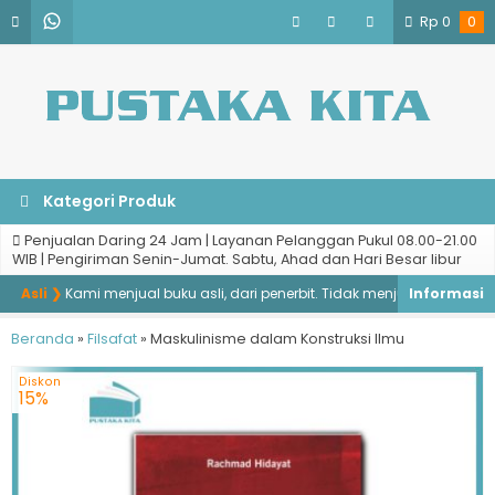
Rp
0
0
Kategori Produk
Penjualan Daring 24 Jam | Layanan Pelanggan Pukul 08.00-21.00
WIB | Pengiriman Senin-Jumat. Sabtu, Ahad dan Hari Besar libur
Asli ❯
Kami menjual buku asli, dari penerbit. Tidak menjual buku bajakan,
Beranda
»
Filsafat
»
Maskulinisme dalam Konstruksi Ilmu
Diskon
15%