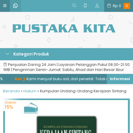
Rp
0
0
Kategori Produk
Penjualan Daring 24 Jam | Layanan Pelanggan Pukul 08.00-21.00
WIB | Pengiriman Senin-Jumat. Sabtu, Ahad dan Hari Besar libur
Asli ❯
Kami menjual buku asli, dari penerbit. Tidak menjual buku baj
Beranda
»
Hukum
»
Kumpulan Undang-Undang Kerajaan Sintang
Diskon
15%