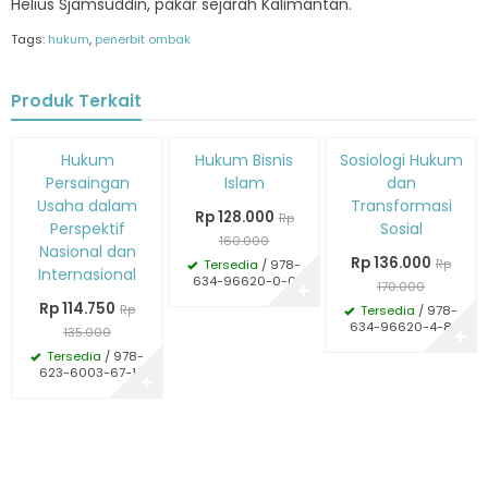
Helius Sjamsuddin, pakar sejarah Kalimantan.
Tags:
hukum
,
penerbit ombak
Produk Terkait
Diskon
Diskon
Diskon
Hukum
Hukum Bisnis
Sosiologi Hukum
15%
20%
20%
Persaingan
Islam
dan
Usaha dalam
Transformasi
Rp 128.000
Rp
Perspektif
Sosial
160.000
Nasional dan
Rp 136.000
Rp
Tersedia
/ 978-
Internasional
634-96620-0-0
170.000
✚
Rp 114.750
Rp
Tersedia
/ 978-
634-96620-4-8
135.000
✚
Tersedia
/ 978-
623-6003-67-1
✚