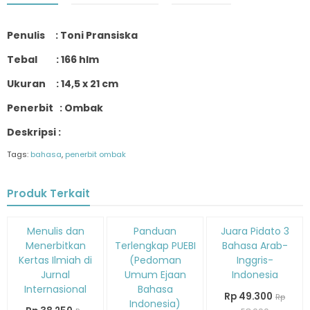
Penulis : Toni Pransiska
Tebal : 166 hlm
Ukuran : 14,5 x 21 cm
Penerbit : Ombak
Deskripsi :
Tags:
bahasa
,
penerbit ombak
Produk Terkait
Diskon
Diskon
Diskon
Menulis dan
Panduan
Juara Pidato 3
15%
15%
15%
Menerbitkan
Terlengkap PUEBI
Bahasa Arab-
Kertas Ilmiah di
(Pedoman
Inggris-
Jurnal
Umum Ejaan
Indonesia
Internasional
Bahasa
Rp 49.300
Rp
Indonesia)