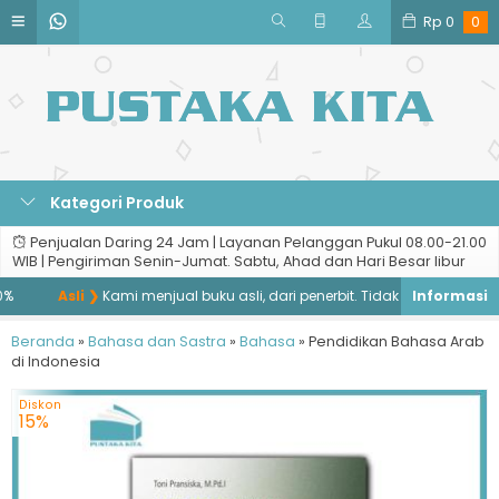
Rp
0
0
Kategori Produk
Penjualan Daring 24 Jam | Layanan Pelanggan Pukul 08.00-21.00
WIB | Pengiriman Senin-Jumat. Sabtu, Ahad dan Hari Besar libur
%
Asli ❯
Kami menjual buku asli, dari penerbit. Tidak menjual buku ba
Beranda
»
Bahasa dan Sastra
»
Bahasa
»
Pendidikan Bahasa Arab
di Indonesia
Diskon
15%