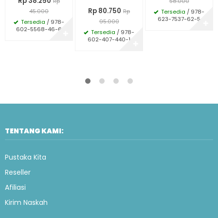
Rp 38.250
Rp
58.000
Rp 80.750
45.000
Rp
Tersedia
/ 978-
623-7537-62-5
95.000
Tersedia
/ 978-
✚
602-5568-46-6
Tersedia
/ 978-
✚
602-407-440-1
✚
TENTANG KAMI:
Pustaka Kita
Reseller
Afiliasi
Kirim Naskah