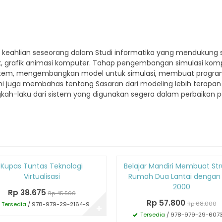
eahlian seseorang dalam Studi informatika yang mendukung s
unak, grafik animasi komputer. Tahap pengembangan simulasi 
stem, mengembangkan model untuk simulasi, membuat program
ini juga membahas tentang Sasaran dari modeling lebih terapan
ngkah-laku dari sistem yang digunakan segera dalam perbaikan 
Diskon
Kupas Tuntas Teknologi
Belajar Mandiri Membuat Str
15%
Virtualisasi
Rumah Dua Lantai dengan
2000
Rp 38.675
Rp 45.500
Rp 57.800
Rp 68.000
Tersedia
/ 978-979-29-2164-9
✚
Tersedia
/ 978-979-29-607