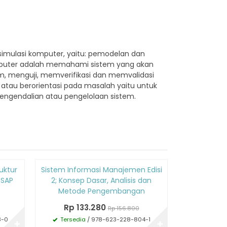
imulasi komputer, yaitu: pemodelan dan
komputer adalah memahami sistem yang akan
, menguji, memverifikasi dan memvalidasi
 atau berorientasi pada masalah yaitu untuk
pengendalian atau pengelolaan sistem.
Diskon
Diskon
uktur
Sistem Informasi Manajemen Edisi
Simpl
15%
15%
 SAP
2; Konsep Dasar, Analisis dan
Pemogram
Metode Pengembangan
Eclipse I
Rp 133.280
Rp 1
Rp 156.800
3-0
Tersedia
/ 978-623-228-804-1
Tersedi
✚
✚