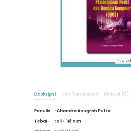
click
Deskripsi
Info Tambahan
Diskusi (0)
Penulis : Chandra Anugrah Putra
Tebal : xii + 118 hlm