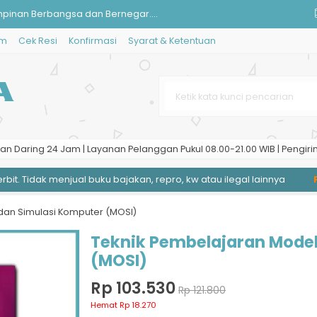
impinan Berbangsa dan Bernegar....
im
Cek Resi
Konfirmasi
Syarat & Ketentuan
isi 2; Aksi Sepihak PKI/BTI ....
ian Industri, Batubara, dan M....
ah: Membongkar Mitos-Mitos Zi....
an Daring 24 Jam | Layanan Pelanggan Pukul 08.00-21.00 WIB | Pengiri
Membaca Tagore, Raffles, dan ....
t. Tidak menjual buku bajakan, repro, kw atau ilegal lainnya
Pen
dan Simulasi Komputer (MOSI)
Teknik Pembelajaran Model
(MOSI)
Rp 103.530
Rp 121.800
Hemat Rp 18.270