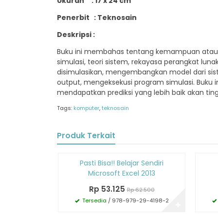
Ukuran : 17 x 24 cm
Penerbit : Teknosain
Deskripsi :
Buku ini membahas tentang kemampuan atau k
simulasi, teori sistem, rekayasa perangkat l
disimulasikan, mengembangkan model dari si
output, mengeksekusi program simulasi. Buku 
mendapatkan prediksi yang lebih baik akan ti
Tags:
komputer
,
teknosain
Produk Terkait
Diskon
Diskon
Pasti Bisa!! Belajar Sendiri
15%
15%
Microsoft Excel 2013
Rp 53.125
Rp 62.500
Tersedia
/ 978-979-29-4198-2
✚