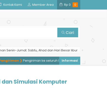
Kontak Kami
Member Area
Rp
0
0
Cari
man Senin-Jumat. Sabtu, Ahad dan Hari Besar libur
giriman ❯
Pengiriman ke seluruh Indonesia, pengiriman ke luar nege
 dan Simulasi Komputer